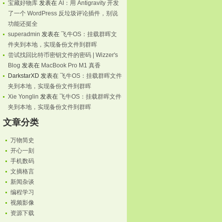
宝藏好物库
发表在
AI：用 Antigravity 开发
了一个 WordPress 反垃圾评论插件，别说
.2
功能还挺全
全
superadmin
发表在
飞牛OS：挂载群晖文
件夹到本地，实现备份文件到群晖
尝试找回比特币密钥文件的密码 | Wizzer's
Blog
发表在
MacBook Pro M1 真香
DarkstarXD
发表在
飞牛OS：挂载群晖文件
夹到本地，实现备份文件到群晖
Xie Yonglin
发表在
飞牛OS：挂载群晖文件
夹到本地，实现备份文件到群晖
文章分类
万物简史
开心一刻
手机数码
文摘格言
新闻杂谈
编程学习
视频影像
资源下载