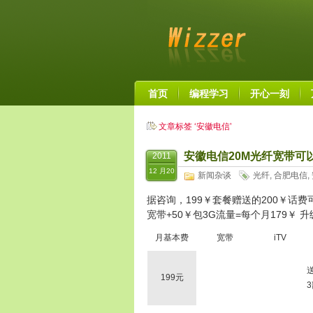
首页
编程学习
开心一刻
文章标签 ‘安徽电信’
安徽电信20M光纤宽带可
2011
12 月20
新闻杂谈
光纤
,
合肥电信
,
据咨询，199￥套餐赠送的200￥话费
宽带+50￥包3G流量=每个月179￥ 
月基本费
宽带
iTV
199元