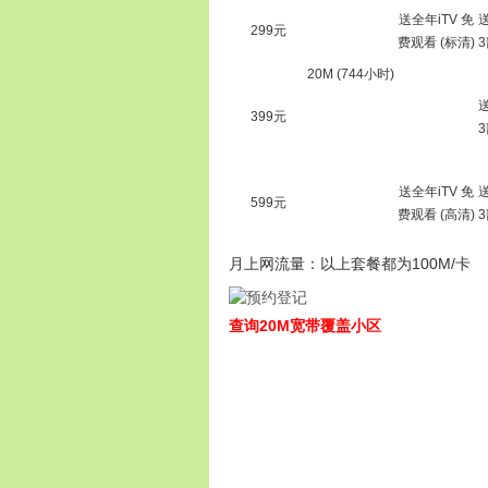
送全年iTV 免
299元
费观看 (标清)
20M (744小时)
399元
送全年iTV 免
599元
费观看 (高清)
月上网流量：以上套餐都为100M/卡
查询20M宽带覆盖小区