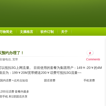
万物简史
文摘格言
软件订制
关于
以预约办理了！
0
安徽电信
,
宽带
Comments
可以抵扣3G上网流量。 目前使用的套餐为集团用户：149￥-20￥的4M
升级后为：199￥20M宽带赠送200￥话费可抵扣3G流量~~
国内话费 +点对点短信
固话资费
手机资费
送200元话费 套餐内最多
3部手机 和1部固话共享