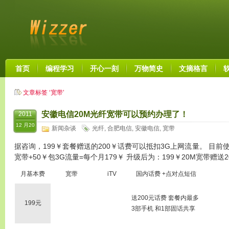
首页
编程学习
开心一刻
万物简史
文摘格言
文章标签 ‘宽带’
安徽电信20M光纤宽带可以预约办理了！
2011
12 月20
新闻杂谈
光纤
,
合肥电信
,
安徽电信
,
宽带
据咨询，199￥套餐赠送的200￥话费可以抵扣3G上网流量。 目前使
宽带+50￥包3G流量=每个月179￥ 升级后为：199￥20M宽带赠送
月基本费
宽带
iTV
国内话费 +点对点短信
送200元话费 套餐内最多
199元
3部手机 和1部固话共享