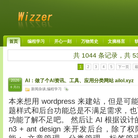
首页
编程学习
开心一刻
万物简史
文摘格言
共 1044 条记录，共 5
1
2
3
4
5
下一页
AI：做了个AI资讯、工具、应用分类网站 ailol.xyz
2026
6 月21
新闻杂谈
,
编程学习
本来想用 wordpress 来建站，但是可
题样式和后台功能总是不满足需求，也可能是 
功能了解不足吧。 然后让 AI 根据设计的
n3 + ant design 来开发后台