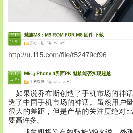
魅族M8：M9 ROM FOR M8 固件 下载
2010
12 月8
开心一刻
M8
,
M9
http://u.115.com/file/t52479cf96
M9与iPhone 4界面PK 魅族能否实现超越
2010
11 月7
手机数码
iphone
,
M9
如果说乔布斯创造了手机市场的神话
造了中国手机市场的神话。虽然用户量与
很大的差距，但是产品的关注度绝对
要高许多。
就拿即将发布的魅族M9来说，外观