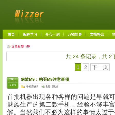
首页
编程学习
开心一刻
万物简史
文摘格言
文章标签 ‘M9’
共 24 条记录，共 2
1
2
下一页
魅族M9：购买M9注意事项
2011
1 月6
手机数码
M9
,
魅族
首批机器出现各种各样的问题是早就
魅族生产的第二款手机，经验不够丰
解。当然我们不必为这样的事情太过于