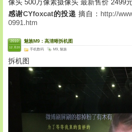
像头 500万像素摄像头 最新售价 2499
感谢
CYfoxcat
的投递
摘自：
http://ww
0991.htm
魅族M9：高清晰拆机图
2010
12 月20
手机数码
M9
,
魅族
拆机图