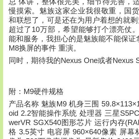
总 体讲，整体很完美，细节待完善，
慢摸索。魅族这家企业我很敬重，国
和联想了，可是还在为用户着想的就剩
超过了10万部，希望能够打个漂亮仗
能和服务，我担心的是魅族能不能保证拿
M8换屏的事件 重演。
同时，期待我的Nexus One
附：M9硬件规格
产品名称 魅族M9 机身三围 59.8×113×1
oid 2.2智能操作系统 处理器 三星S5PC1
werVR SGX540图形芯片 运行内存(RAM
格 3.5英寸 电容屏 960×640像素 屏