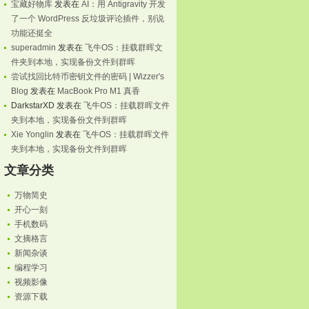
宝藏好物库
发表在
AI：用 Antigravity 开发
了一个 WordPress 反垃圾评论插件，别说
功能还挺全
superadmin
发表在
飞牛OS：挂载群晖文
件夹到本地，实现备份文件到群晖
尝试找回比特币密钥文件的密码 | Wizzer's
Blog
发表在
MacBook Pro M1 真香
DarkstarXD
发表在
飞牛OS：挂载群晖文件
夹到本地，实现备份文件到群晖
Xie Yonglin
发表在
飞牛OS：挂载群晖文件
夹到本地，实现备份文件到群晖
文章分类
万物简史
开心一刻
手机数码
文摘格言
新闻杂谈
编程学习
视频影像
资源下载