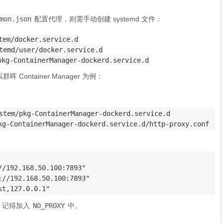
mon.json
配置代理，则需手动创建 systemd 文件：
tem/docker.service.d
temd/user/docker.service.d
pkg-ContainerManager-dockerd.service.d
 Container Manager 为例：
stem/pkg-ContainerManager-dockerd.service.d

kg-ContainerManager-dockerd.service.d/http-proxy.conf
/192.168.50.100:7893"

//192.168.50.100:7893"

st,127.0.0.1"
, 记得加入
NO_PROXY
中。