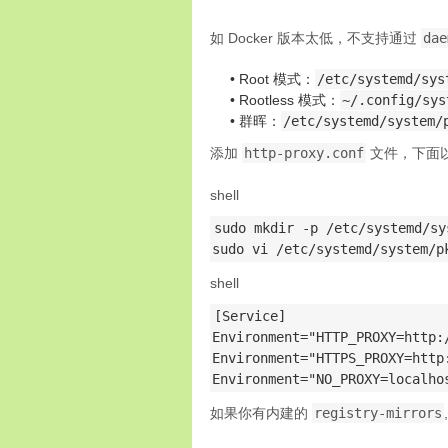
如 Docker 版本太低，不支持通过
dae
Root 模式：
/etc/systemd/sys
Rootless 模式：
~/.config/sys
群晖：
/etc/systemd/system/
添加
http-proxy.conf
文件，下面以群晖
shell
sudo mkdir -p /etc/systemd/sy
sudo vi /etc/systemd/system/p
shell
[Service]

Environment="HTTP_PROXY=http:/
Environment="HTTPS_PROXY=http:
Environment="NO_PROXY=localho
如果你有内建的
registry-mirrors