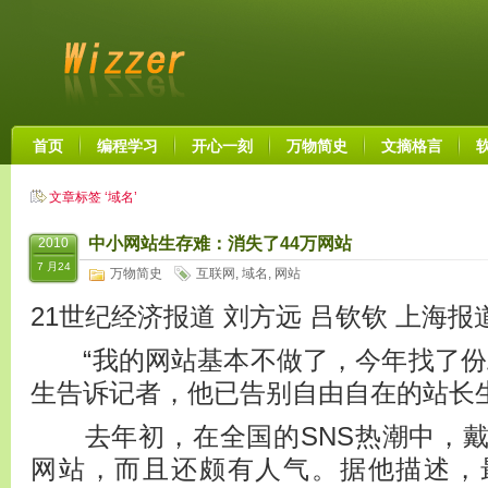
首页
编程学习
开心一刻
万物简史
文摘格言
文章标签 ‘域名’
中小网站生存难：消失了44万网站
2010
7 月24
万物简史
互联网
,
域名
,
网站
21世纪经济报道 刘方远 吕钦钦 上海报
“我的网站基本不做了，今年找了份
生告诉记者，他已告别自由自在的站长
去年初，在全国的SNS热潮中，戴
网站，而且还颇有人气。据他描述，