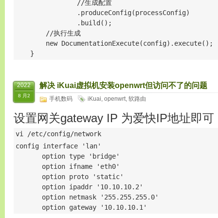
                //生成配置

                .produceConfig(processConfig)

                .build();

        //执行生成

        new DocumentationExecute(config).execute();

    }
解决 iKuai虚拟机安装openwrt但访问不了的问题
2022
8 月2
手机数码
iKuai
,
openwrt
,
软路由
设置网关gateway IP 为爱快IP地址即可
vi /etc/config/network
config interface 'lan'

       option type 'bridge'

       option ifname 'eth0'

       option proto 'static' 

       option ipaddr '10.10.10.2' 

       option netmask '255.255.255.0' 
