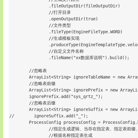
                .fileOutputDir(fileOutputDir)

                //打开目录

                .openOutputDir(true)

                //文件类型

                .fileType(EngineFileType.WORD)

                //生成模板实现

                .produceType(EngineTemplateType.veloc
                //自定义文件名称

                .fileName("xx数据库说明").build();

        //忽略表

        ArrayList<String> ignoreTableName = new Array
        //忽略表前缀

        ArrayList<String> ignorePrefix = new ArrayLis
        ignorePrefix.add("sys_qrtz_");

        //忽略表后缀

        ArrayList<String> ignoreSuffix = new ArrayLis
//        ignoreSuffix.add("_");

        ProcessConfig processConfig = ProcessConfig.b
                //指定生成逻辑、当存在指定表、指定
                //根据名称指定表生成
