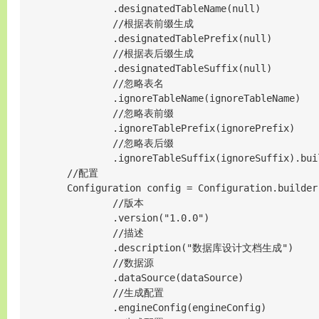
                .designatedTableName(null)

                //根据表前缀生成

                .designatedTablePrefix(null)

                //根据表后缀生成

                .designatedTableSuffix(null)

                //忽略表名

                .ignoreTableName(ignoreTableName)

                //忽略表前缀

                .ignoreTablePrefix(ignorePrefix)

                //忽略表后缀

                .ignoreTableSuffix(ignoreSuffix).buil
        //配置

        Configuration config = Configuration.builder(
                //版本

                .version("1.0.0")

                //描述

                .description("数据库设计文档生成")

                //数据源

                .dataSource(dataSource)

                //生成配置

                .engineConfig(engineConfig)
