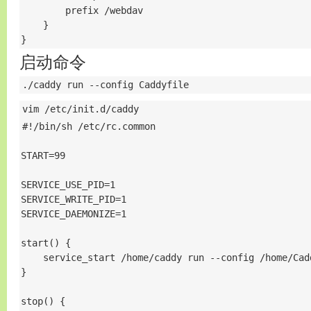
        prefix /webdav

    }

}
启动命令
./caddy run --config Caddyfile
vim /etc/init.d/caddy
#!/bin/sh /etc/rc.common

START=99

SERVICE_USE_PID=1

SERVICE_WRITE_PID=1

SERVICE_DAEMONIZE=1

start() {

    service_start /home/caddy run --config /home/Cadd
}

stop() {
