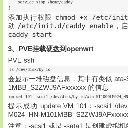
    service_stop /home/caddy

chmod +x /etc/init
添加执行权限
/etc/init.d/caddy enable
动
，
caddy start
3、PVE挂载硬盘到openwrt
PVE ssh
ls /dev/disk/by-id
会显示一堆磁盘信息，其中有类似 ata-ST1
1MBB_S2ZWJ9AFxxxxxx 的信息
qm set 101 -scsi1 /dev/disk/by-id/ata-ST1000LM024_HN
提示成功 update VM 101 : -scsi1 /dev/d
M024_HN-M101MBB_S2ZWJ9AFxxxxx
注意：-scsi1 或是 -sata1 是创建