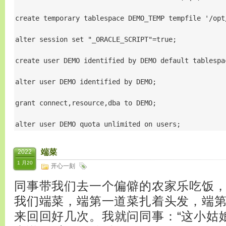
create temporary tablespace DEMO_TEMP tempfile '/opt
alter session set "_ORACLE_SCRIPT"=true;

create user DEMO identified by DEMO default tablespa
alter user DEMO identified by DEMO;

grant connect,resource,dba to DEMO;

alter user DEMO quota unlimited on users;
端菜
2022
1 月20
开心一刻
同事带我们去一个偏僻的农家乐吃饭
我们端菜，端第一道菜扎着头发，端
来回回好几次。我就问同事：“这小姑娘