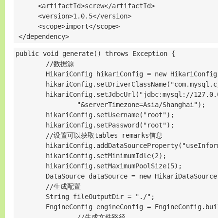
      <artifactId>screw</artifactId>

      <version>1.0.5</version>

      <scope>import</scope>

 </dependency>
public void generate() throws Exception {

        //数据源

        HikariConfig hikariConfig = new HikariConfig(
        hikariConfig.setDriverClassName("com.mysql.cj
        hikariConfig.setJdbcUrl("jdbc:mysql://127.0.
                "&serverTimezone=Asia/Shanghai");

        hikariConfig.setUsername("root");

        hikariConfig.setPassword("root");

        //设置可以获取tables remarks信息

        hikariConfig.addDataSourceProperty("useInfor
        hikariConfig.setMinimumIdle(2);

        hikariConfig.setMaximumPoolSize(5);

        DataSource dataSource = new HikariDataSource(
        //生成配置

        String fileOutputDir = "./";

        EngineConfig engineConfig = EngineConfig.buil
                //生成文件路径
