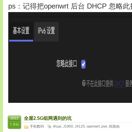
ps：记得把openwrt 后台 DHCP 忽
全屋2.5G组网遇到的坑
2022
7 月31
手机数码
iKuai
,
J1900
,
J4125
,
openwrt
,
pve
,
软路由