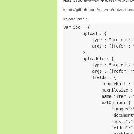
Nutz issue 提交需求不被接纳所
https://github.com/nutzam/nutz/issue
upload.json：
var ioc = {

        upload : {

            type : "org.nutz.m
            args : [{refer : "
        },

        uploadCtx : {

            type : "org.nutz.m
            args : [{refer: "f
            fields : {

                ignoreNull : t
                maxFileSize : 
                nameFilter : 
                extOption: {

                    "images":"
                    "document
                    "music":"m
                    "video":"