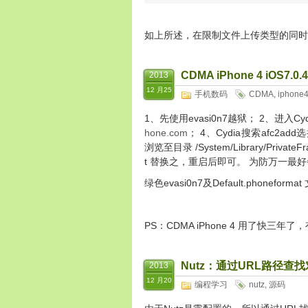
如上所述，在限制文件上传类型的同时
CDMA iPhone 4 iOS
2013
12 月25
手机数码
CDMA
,
iphone
1、先使用evasi0n7越狱； 2、进入C
hone.com
； 4、Cydia搜索afc2
浏览至目录 /System/Library/PrivateF
t 替换之，重启后即可。 为防万一最
绿色evasi0n7及Default.phoneform
PS：CDMA iPhone 4 用了快三年
Nutz：通过URL路径查
2013
12 月20
编程学习
nutz
,
源码