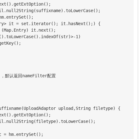
xt().getExtOption();

il.null2String(suffixname).toLowerCase();

m.entrySet();

ry> it = set.iterator(); it.hasNext();) {

(Map.Entry) it.next();

().toLowerCase().indexOf(str)>-1)

etKey();

默认返回nameFilter配置

uffixname(UploadAdaptor upload,String filetype) {

xt().getExtOption();

il.null2String(filetype).toLowerCase();

 = hm.entrySet();
