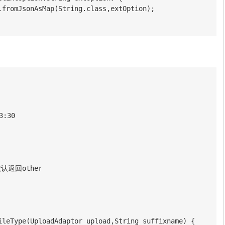
.fromJsonAsMap(String.class,extOption);

:30 

返回other

ileType(UploadAdaptor upload,String suffixname) {
