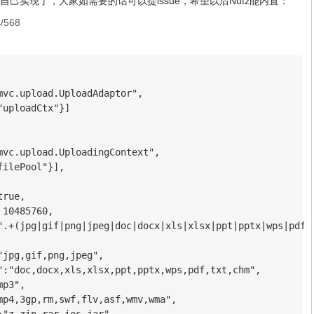
以只好自己实现了，大家如需要的话可以提issue，希望以后Nutz能内置：
s/568
vc.upload.UploadAdaptor",

uploadCtx"}]

vc.upload.UploadingContext",

ilePool"}],

rue,

10485760,

".+(jpg|gif|png|jpeg|doc|docx|xls|xlsx|ppt|pptx|wps|pdf|t
jpg,gif,png,jpeg",

":"doc,docx,xls,xlsx,ppt,pptx,wps,pdf,txt,chm",

p3",

mp4,3gp,rm,swf,flv,asf,wmv,wma",
