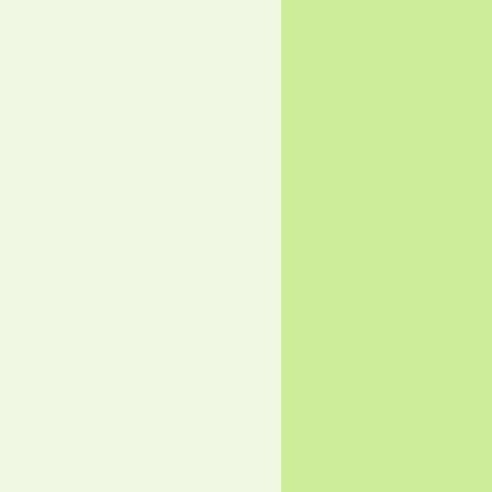
",");


