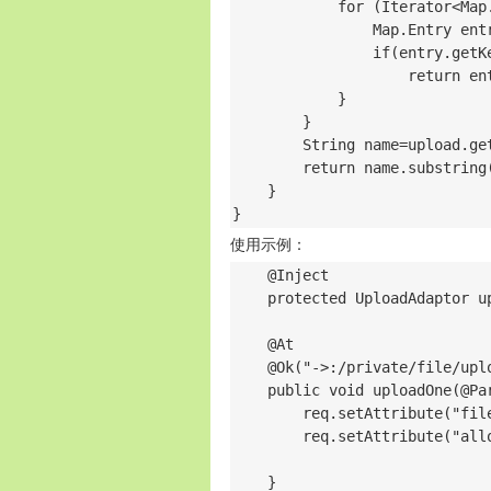
            for (Iterator<Map
                Map.Entry entr
                if(entry.getK
                    return ent
            }

        }

        String name=upload.get
        return name.substring
    }

}
使用示例：
    @Inject

    protected UploadAdaptor up
    @At

    @Ok("->:/private/file/uplo
    public void uploadOne(@Pa
        req.setAttribute("file
        req.setAttribute("all
    }