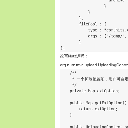
                    "archive"
                   }

            }

        },

        filePool : {

            type : "com.hits.c
            args : ["/temp/", 
        }

};
改写Nutz源码：
org.nutz.mvc.upload.UploadingC
    /**

     * 一个扩展配置项，用户可自定
     */

    private Map extOption;

    public Map getExtOption() 
        return extOption;

    }

    public UploadingContext s