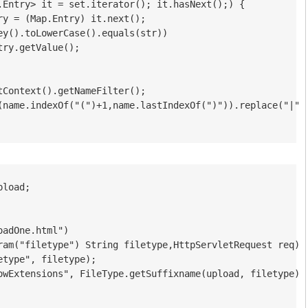
.Entry> it = set.iterator(); it.hasNext();) {

y = (Map.Entry) it.next();

ey().toLowerCase().equals(str))

ry.getValue();

Context().getNameFilter(); 

(name.indexOf("(")+1,name.lastIndexOf(")")).replace("|", 
load;

adOne.html")

ram("filetype") String filetype,HttpServletRequest req){

type", filetype);

owExtensions", FileType.getSuffixname(upload, filetype));