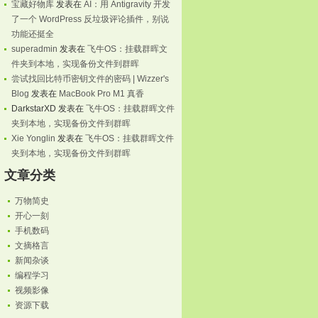
宝藏好物库
发表在
AI：用 Antigravity 开发
了一个 WordPress 反垃圾评论插件，别说
功能还挺全
superadmin
发表在
飞牛OS：挂载群晖文
件夹到本地，实现备份文件到群晖
尝试找回比特币密钥文件的密码 | Wizzer's
Blog
发表在
MacBook Pro M1 真香
DarkstarXD
发表在
飞牛OS：挂载群晖文件
夹到本地，实现备份文件到群晖
Xie Yonglin
发表在
飞牛OS：挂载群晖文件
夹到本地，实现备份文件到群晖
文章分类
万物简史
开心一刻
xt|chm|mp3|mp4|3gp|rm|swf|flv|asf|wmv|wma|z|zip|rar|ios|
手机数码
文摘格言
新闻杂谈
编程学习
视频影像
资源下载