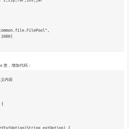
:"z,zip,rar,ios,jar"                       

ommon.file.FilePool",

2000]

ontext 类，增加代码：
义内容

{

etExtOption(String extOption) {
