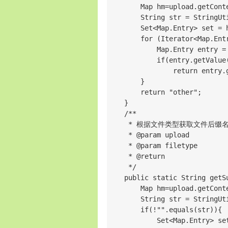
        Map hm=upload.getConte
        String str = StringUt
        Set<Map.Entry> set = h
        for (Iterator<Map.Ent
            Map.Entry entry = 
            if(entry.getValue
                return entry.g
        }

        return "other";

    }

    /**

     * 根据文件类型获取文件后缀名，
     * @param upload

     * @param filetype

     * @return

     */

    public static String getS
        Map hm=upload.getConte
        String str = StringUt
        if(!"".equals(str)){

            Set<Map.Entry> set