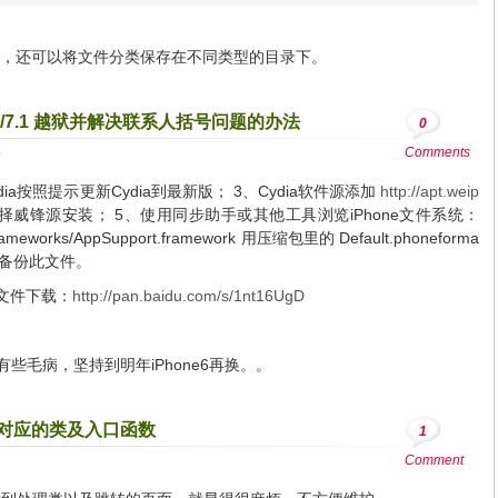
，还可以将文件分类保存在不同类型的目录下。
7.0.4/7.1 越狱并解决联系人括号问题的办法
0
4
Comments
ydia按照提示更新Cydia到最新版； 3、Cydia软件源添加
http://apt.weip
add选择威锋源安装； 5、使用同步助手或其他工具浏览iPhone文件系统：
rameworks/AppSupport.framework 用压缩包里的 Default.phoneforma
好备份此文件。
at 文件下载：
http://pan.baidu.com/s/1nt16UgD
了，有些毛病，坚持到明年iPhone6再换。。
找对应的类及入口函数
1
Comment