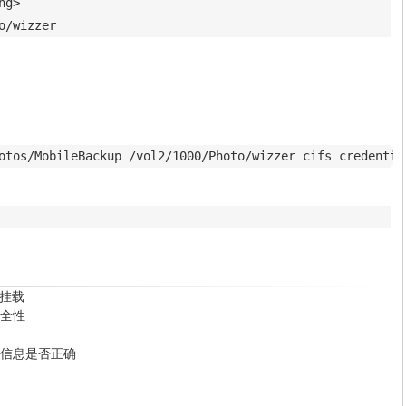
ng>
o/wizzer
行挂载
安全性
信息是否正确