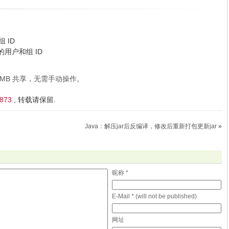
组 ID
指定的用户和组 ID
MB 共享，无需手动操作。
3873
, 转载请保留.
Java：解压jar后反编译，修改后重新打包更新jar
»
昵称 *
E-Mail * (will not be published)
网址