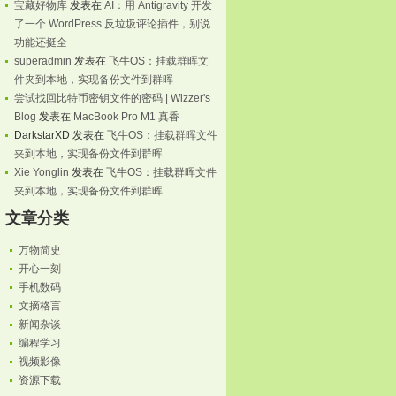
宝藏好物库
发表在
AI：用 Antigravity 开发
了一个 WordPress 反垃圾评论插件，别说
功能还挺全
superadmin
发表在
飞牛OS：挂载群晖文
件夹到本地，实现备份文件到群晖
尝试找回比特币密钥文件的密码 | Wizzer's
Blog
发表在
MacBook Pro M1 真香
DarkstarXD
发表在
飞牛OS：挂载群晖文件
夹到本地，实现备份文件到群晖
Xie Yonglin
发表在
飞牛OS：挂载群晖文件
夹到本地，实现备份文件到群晖
文章分类
万物简史
开心一刻
手机数码
文摘格言
新闻杂谈
编程学习
视频影像
资源下载