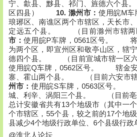
宁、歙县、黟县、祁门、旌德六个县
区四县）
10. 滁州市：
使用皖M车
琅琊区、南谯区两个市辖区，天长市
定远五个县。 （目前滁州市
市：
使用皖P车牌，0561区号。 
为两个区，即宣州区和敬亭山区，辖
德四个县。 （目前宣城市辖一
使用皖Q车牌，0562区号。 辖金
寨、霍山两个县。 （目前六安
州市：
使用皖S车牌，0563区号。
城、利辛、涡阳三个县。 （目前
总计安徽省共有13个地级市（其中一个
个市辖区，55个县，较之前的17个地级
县减少4个地级行政单位、6个县级行政
@淮北人论坛