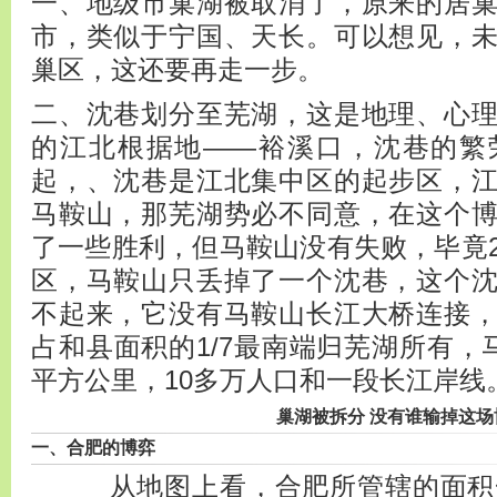
一、地级市巢湖被取消了，原来的居
市，类似于宁国、天长。可以想见，
巢区，这还要再走一步。
二、沈巷划分至芜湖，这是地理、心
的江北根据地——裕溪口，沈巷的繁
起，、沈巷是江北集中区的起步区，
马鞍山，那芜湖势必不同意，在这个
了一些胜利，但马鞍山没有失败，毕竟2
区，马鞍山只丢掉了一个沈巷，这个
不起来，它没有马鞍山长江大桥连接
占和县面积的1/7最南端归芜湖所有，
平方公里，10多万人口和一段长江岸线
巢湖被拆分 没有谁输掉这场
一、合肥的博弈
从地图上看，合肥所管辖的面积一下