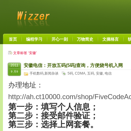
首页
编程学习
开心一刻
万物简史
文摘格言
文章标签 ‘安徽’
安徽电信：开放五码(5码)查询，方便烧号机入网
2011
9 月9
手机数码
,
新闻杂谈
5码
,
CDMA
,
五码
,
安徽
,
电信
办理地址：
http://ah.ct10000.com/shop/FiveCodeA
第一步：填写个人信息；
第二步：接受邮件验证；
第三步：选择上网套餐。