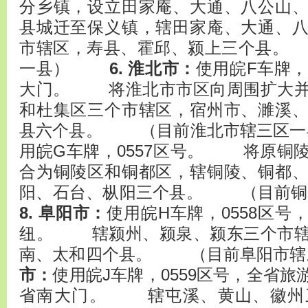
分乡镇，设立田家庵、大通、八公山
县城迁至保义镇，辖田家庵、大通、
市辖区，寿县、霍邱、颍上三个县。
一县）
6. 淮北市：
使用皖F车牌，
大门。 将淮北市市区向周围扩大并
和杜集区三个市辖区，宿州市、濉溪
县六个县。 （目前淮北市辖三区
用皖G车牌，0557区号。 将原铜
合为铜陵区和铜都区，辖铜陵、铜都
阳、石台、枞阳三个县。 （目前
8. 阜阳市：
使用皖H车牌，0558区
纽。 辖颍州、颍泉、颍东三个市辖
南、太和四个县。 （目前阜阳
市：
使用皖J车牌，0559区号，全省
省南大门。 辖屯溪、黄山、徽州