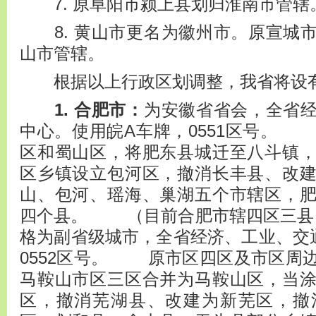
7. 原阜阳市颍上县划归淮南市管辖
8. 黄山市更名为徽州市。原宣城
山市管辖。
根据以上行政区划调整，我省将设有
1. 合肥市：
为安徽省省会，全省
中心。使用皖A车牌，0551区号。
区和蜀山区，将肥东县城迁至八斗镇
区乡镇设立包河区，撤消长丰县、改
山、包河、瑶海、巢湖五个市辖区，
四个县。 （目前合肥市辖四区
格为副省级城市，全省经济、工业、交
0552区号。 原市区四区及市区周
马鞍山市区三区合并为马鞍山区，当
区，撤消芜湖县、改建为新芜区，撤