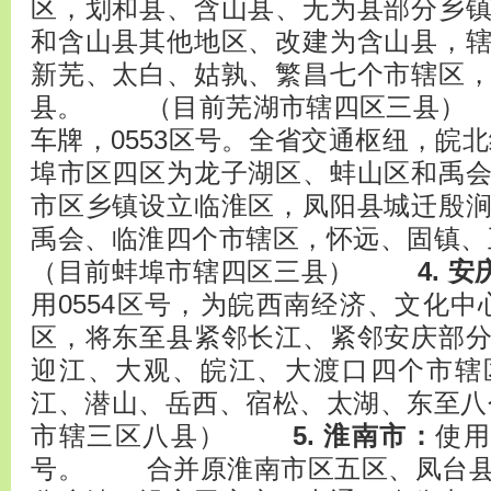
区，划和县、含山县、无为县部分乡
和含山县其他地区、改建为含山县，
新芜、太白、姑孰、繁昌七个市辖区
县。 （目前芜湖市辖四区三
车牌，0553区号。全省交通枢纽，
埠市区四区为龙子湖区、蚌山区和禹
市区乡镇设立临淮区，凤阳县城迁殷
禹会、临淮四个市辖区，怀远、固
（目前蚌埠市辖四区三县）
4. 
用0554区号，为皖西南经济、文
区，将东至县紧邻长江、紧邻安庆部
迎江、大观、皖江、大渡口四个市辖
江、潜山、岳西、宿松、太湖、东至
市辖三区八县）
5. 淮南市：
使用
号。 合并原淮南市区五区、凤台县