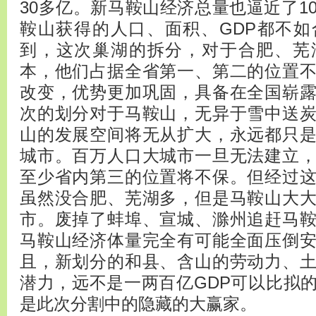
30多亿。新马鞍山经济总量也逼近了1
鞍山获得的人口、面积、GDP都不
到，这次巢湖的拆分，对于合肥、芜
本，他们占据全省第一、第二的位置
改变，优势更加巩固，具备在全国崭
次的划分对于马鞍山，无异于雪中送
山的发展空间将无从扩大，永远都只
城市。百万人口大城市一旦无法建立
至少省内第三的位置将不保。但经过
虽然没合肥、芜湖多，但是马鞍山大
市。废掉了蚌埠、宣城、滁州追赶马
马鞍山经济体量完全有可能全面压倒
且，新划分的和县、含山的劳动力、
潜力，远不是一两百亿GDP可以比拟
是此次分割中的隐藏的大赢家。