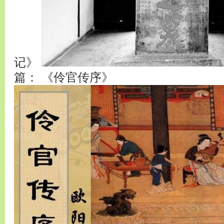
记》
篇： 《伶官传序》