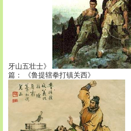
牙山五壮士》
篇： 《鲁提辖拳打镇关西》