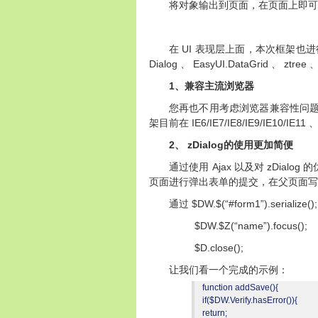
将对象输出到页面，在页面上即
UI
在
表现层上面，本次框架也进
Dialog
EasyUI.DataGrid
ztree
、
、
1
、兼容主流浏览器
您再也不用考虑浏览器兼容性问
IE6/IE7/IE8/IE9/IE10/IE11
架目前在
2
zDialog
、
的使用更加简便
Ajax
zDialog
通过使用
以及对
的
页面进行弹出表单的提交，在父页面写
$DW.$(“#form1”).serialize(
通过
$DW.$Z(“name”).focus()
$D.close(
让我们看一个完成的示例：
function addSave(){
if($DW.Verify.hasError()){
return;