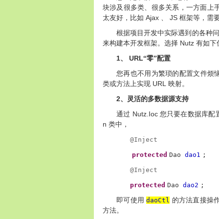
块涉及很多类、很多关系，一方面上
Ajax
JS
太友好，比如
、
框架等，需
根据项目开发中实际遇到的各种
Nutz
来构建本开发框架。选择
有如下
1
URL
、
“零”配置
您再也不用为繁琐的配置文件烦
URL
类或方法上实现
映射。
2
、灵活的多数据源支持
Nutz.Ioc
通过
您只要在数据库配
n
类中，
@Inject
protected
Dao
dao1
;
@Inject
protected
Dao
dao2
;
即可使用
daoCtl
的方法直接操
方法。