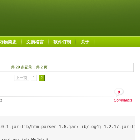
万物简史
文摘格言
软件订制
关于
共 29 条记录，共 2 页
上一页
1
2
0
tz
Comments
.0.1.jar:lib/htmlparser-1.6.jar:lib/log4j-1.2.17.jar:lib
.xuetang.job.MyJob &