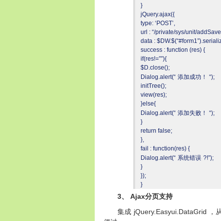
}
jQuery.ajax({
type: ‘POST’,
url : “/private/sys/unit/addSave”
data : $DW.$(“#form1”).serializ
success : function (res) {
if(res!=””){
$D.close();
Dialog.alert(“
添加成功！
“);
initTree();
view(res);
}else{
Dialog.alert(“
添加失败！
“);
}
return false;
},
fail : function(res) {
Dialog.alert(“
系统错误
?!”);
}
});
}
3
Ajax
、
分页支持
jQuery.Easyui.DataGrid
集成
，