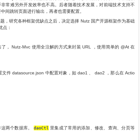
手非常难另外开发效率也不高。后者随着技术发展，对前端技术支持不
要中间跳转页面进行输出，再者也需要配置。
Nutz
问题，研究各种框架优缺点之后，决定选择
国产开源框架作为基础
优点：
Nutz-Mvc
URL
@At
恼了，
使用全注解的方式来封装
，使用简单的
在
datasource.json
dao1
dao2
Actio
置文件
中配置对象，如
、
，那么在
作这两个数据库。
daoCtl
里集成了常用的添加、修改、查询、分页等