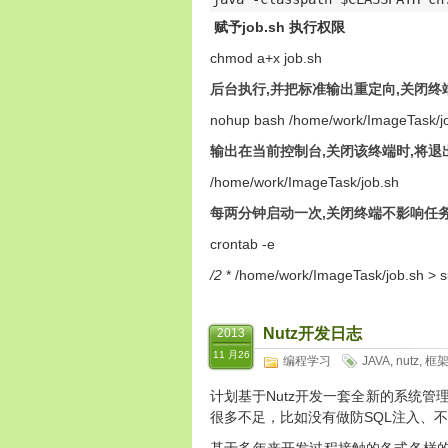
赋予job.sh 执行权限
chmod a+x job.sh
后台执行,并把标准输出重定向,关闭终
nohup bash /home/work/ImageTask/job
输出在当前控制台,关闭该终端时,将退
/home/work/ImageTask/job.sh
每两分钟启动一次,关闭终端不影响任
crontab -e
/2
* /home/work/ImageTask/job.sh > s
Nutz开发日志
2013
11 月26
编程学习
JAVA
,
nutz
,
框
计划基于Nutz开发一套全新的系统管
很多不足，比如没有做防SQL注入、不