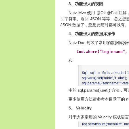
3
、功能强大的视图
Nutz-Mvc
@Ok @Fail
使用
注解
JSON
回字符串、返回
等等，总之您
JSON
数据了，您想要随时都可以有。
4
、功能强大的数据库操作
Nutz.Dao
封装了常用的数据库操
Cnd.where(“loginname”,
和
Sql sql = Sqls.create("
sql.vars().set(“table”,”t_abc”);
sql.params().set(“name”,”Peter
sql.params().set()
中的
方法，可
n
更多使用方法请参考本目录下的
5
Velocity
、
Velocity
对于大家常用的
模板语言
req.setAttribute(“menulist”, men