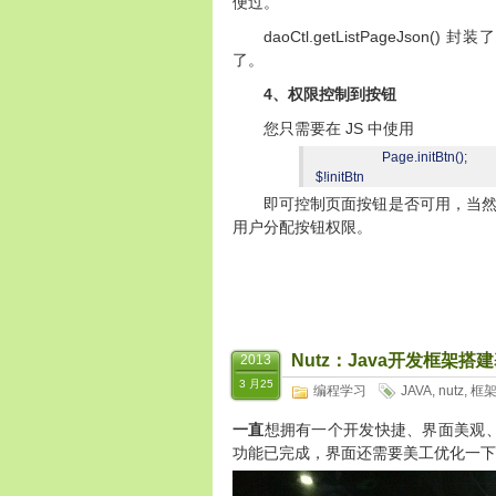
便过。
daoCtl.getListPageJson()
封装了
了。
4
、权限控制到按钮
JS
您只需要在
中使用
Page.initBtn();
$!initBtn
即可控制页面按钮是否可用，当
用户分配按钮权限。
Nutz：Java开发框架搭
2013
3 月25
编程学习
JAVA
,
nutz
,
框
一直
想拥有一个开发快捷、界面美观、
功能已完成，界面还需要美工优化一下