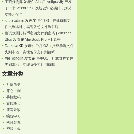
宝藏好物库
发表在
AI：用 Antigravity 开发
了一个 WordPress 反垃圾评论插件，别说
功能还挺全
superadmin
发表在
飞牛OS：挂载群晖文
件夹到本地，实现备份文件到群晖
尝试找回比特币密钥文件的密码 | Wizzer's
Blog
发表在
MacBook Pro M1 真香
DarkstarXD
发表在
飞牛OS：挂载群晖文件
夹到本地，实现备份文件到群晖
Xie Yonglin
发表在
飞牛OS：挂载群晖文件
夹到本地，实现备份文件到群晖
文章分类
万物简史
开心一刻
手机数码
文摘格言
新闻杂谈
编程学习
视频影像
资源下载