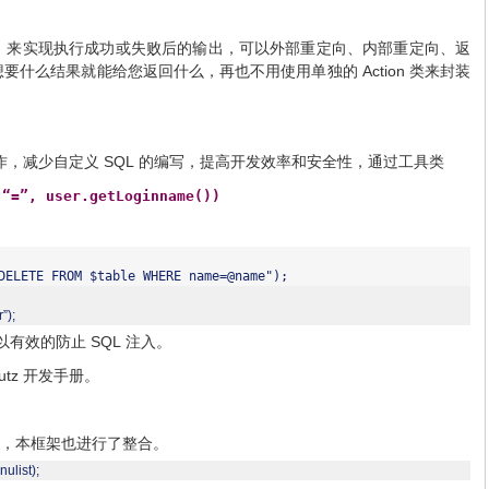
，来实现执行成功或失败后的输出，可以外部重定向、内部重定向、返
Action
想要什么结果就能给您返回什么，再也不用使用单独的
类来封装
SQL
作，减少自定义
的编写，提高开发效率和安全性，通过工具类
 “=”, user.getLoginname())
DELETE FROM $table WHERE name=@name");
”);
SQL
以有效的防止
注入。
utz
开发手册。
，本框架也进行了整合。
ulist);