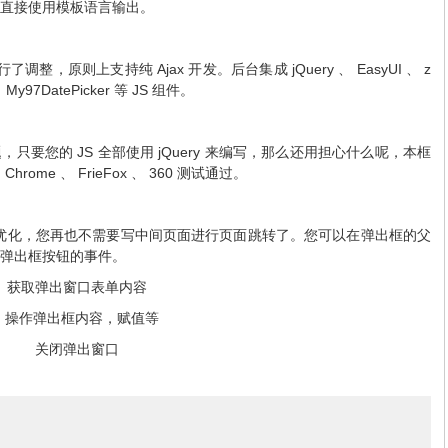
可直接使用模板语言输出。
Ajax
jQuery
EasyUI
z
行了调整，原则上支持纯
开发。后台集成
、
、
My97DatePicker
JS
、
等
组件。
JS
jQuery
题，只要您的
全部使用
来编写，那么还用担心什么呢，本框
Chrome
FrieFox
360
、
、
、
测试通过。
优化，您再也不需要写中间页面进行页面跳转了。您可以在弹出框的父
弹出框按钮的事件。
);
获取弹出窗口表单内容
;
操作弹出框内容，赋值等
);
关闭弹出窗口