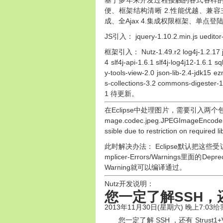
基于多年来开发过程接触的各式各样的
便、框架结构清晰 2.性能优越、兼容
成、全Ajax 4.集成权限框架、单点
JS引入： jquery-1.10.2.min.js ueditor-
框架引入： Nutz-1.49.r2 log4j-1.2.17 js
4 slf4j-api-1.6.1 slf4j-log4j12-1.6.1 sq
y-tools-view-2.0 json-lib-2.4-jdk1
s-collections-3.2 commons-digester
1 待更新。
在Eclipse中处理图片，需要引入两个包： import
mage.codec.jpeg.JPEGImageEncoder;
ssible due to restriction on required li
此时解决办法： Eclipse默认把这些受访问限
mplicer-Errors/Warnings里面的Depreca
Warning就可以编译通过。
Nutz开发说明：
您一定了解SSH，还有S
2013年11月30日(星期六) 晚上7:03
给
SSH
Strust1+
您一定了解
，还有