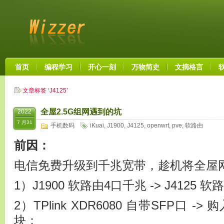
首页
编程学习
开心一刻
万物简史
文摘格言
文章标签 ‘J4125’
全屋2.5G组网遇到的坑
2022
7 月31
手机数码
iKuai
,
J1900
,
J4125
,
openwrt
,
pve
,
软路由
前因：
电信免费升级到千兆宽带，趁机将全屋
1）J1900 软路由4口千兆 -> J4125 软
2）TPlink XDR6080 自带SFP口 ->
块；