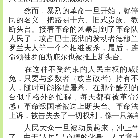
然而，暴烈的革命一旦开始，就停
民的名义，把路易十六、旧式贵族、
断头台。接着革命的风暴刮到了革命
人民了，攻占巴士底狱的发动者德穆
罗兰夫人等一个个相继被杀，最后，
命领袖罗伯斯庇尔也被推上断头台。
在这种不受约束的人民主权的威胁
免，只要与多数者（或当政者）持有
人，随时可能惨遭屠杀。在那个酷烈
台似乎格外的忙碌，每天都有被革命
感）革命叛国者被送上断头台。革命
上诉，被告失去了一切权利，像一只羔
人民大众一旦被动员起来，冲上**
了。由于“人民”是道德的化身，人民意