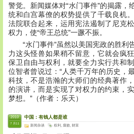
警觉。新闻媒体对“水门事件”的揭露，
统和白宫幕僚的权势提供了千载良机
法院联合起来，运用宪法遏制了尼克
权力，使“帝王总统”一蹶不振。
“水门事件”虽然以美国宪政的胜利
力这头怪兽如果稍不留意，它就会疯
保卫自由与权利，就要全力实行共和
位智者曾说过：“人类千万年的历史，
科技，不是浩瀚的大师们的经典著作
的演讲，而是实现了对权力的约束，
梦想。”（作者：乐天）
中国：有钱人都是谁
2010
7 月11
新闻杂谈
权利
,
腐败
,
财富