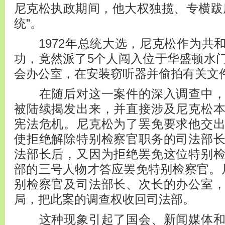
尼克松执政期间，他大权独揽、专横跋
统”。
1972年总统大选，尼克松作为共
功，竟然派了5个人闯入位于华盛顿水
会办公室，在安装窃听器并偷拍有关文
在随后对这一案件的深入调查中，
被陆续揭发出来，并直接涉及尼克松
宪法危机。尼克松为了罢免要求他交
使拒绝解除特别检察官职务的司法部
法部长后，又因为拒绝罢免这位特别
部的三号人物才答应罢免特别检察官。尼
别检察官及司法部长、次长的办公室
局，把此案的调查权收回司法部。
这种现象引起了国会、新闻媒体和