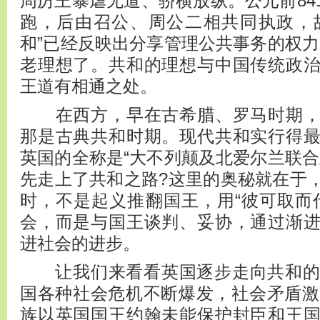
周厉王暴虐无道、骄横放纵。公元前84
跑，后由召公、周公二相共同执政，故
和”已经反映出分享管理公共事务的权力(
老理想了。共和的理想与中国传统政
王道有相通之处。
在西方，早在古希腊、罗马时期，
那是古典共和时期。现代共和实行得
英国的全称是“大不列颠及北爱尔兰联合
先走上了共和之路?这里的奥秘就在于
时，不是起义推翻国王，用“彼可取而
会，而是与国王谈判、妥协，通过渐
进社会的进步。
让我们来看看英国逐步走向共和的历
国各种社会危机不断爆发，社会矛盾激化
族以英国国王约翰未能保护封臣和王