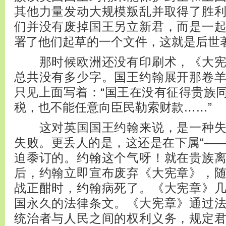
其他力量发动大规模叛乱并取得了胜
们并没有废掉国王另立新君，而是一
署了他们起草的一个文件，这就是后世
那时候欧洲还没有印刷术，《大宪
总共没有多少字。国王约翰展开那卷
只见上面写着：“国王在没有征得贵族
税，也不能任意向臣民勒索财款……”
这对英国国王约翰来说，是一种失
失败。更丢人的是，这还是在下属“—
迫黍订的。约翰这个气呀！就在贵族
后，约翰立即宣布废弃《大宪章》，
战正酣时，约翰病死了。《大宪章》
国永久的法律条文。《大宪章》通过
统治者与人民之间的权利义务，规定