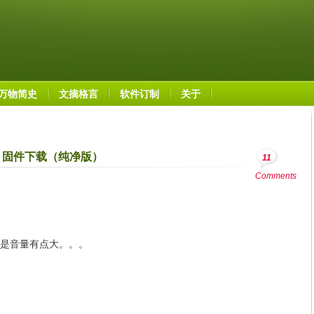
万物简史
文摘格言
软件订制
关于
2.2 固件下载（纯净版）
11
Comments
是音量有点大。。。