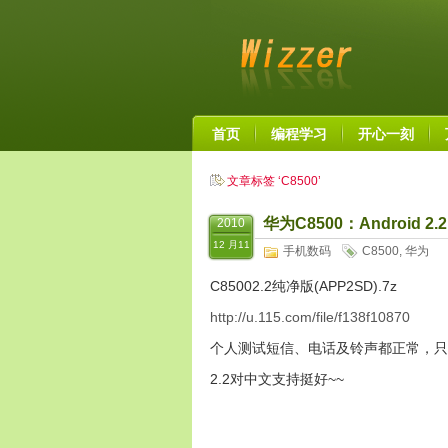
首页
编程学习
开心一刻
文章标签 ‘C8500’
华为C8500：Android 
2010
12 月11
手机数码
C8500
,
华为
C85002.2纯净版(APP2SD).7z
http://u.115.com/file/f138f10870
个人测试短信、电话及铃声都正常，只
2.2对中文支持挺好~~