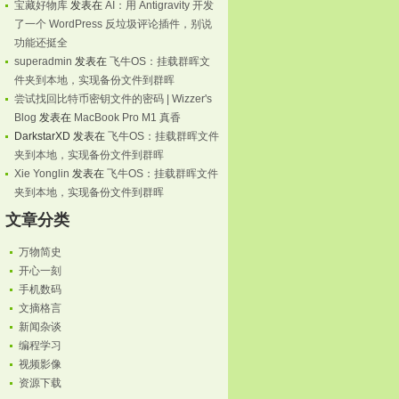
宝藏好物库
发表在
AI：用 Antigravity 开发
了一个 WordPress 反垃圾评论插件，别说
功能还挺全
superadmin
发表在
飞牛OS：挂载群晖文
件夹到本地，实现备份文件到群晖
尝试找回比特币密钥文件的密码 | Wizzer's
Blog
发表在
MacBook Pro M1 真香
DarkstarXD
发表在
飞牛OS：挂载群晖文件
夹到本地，实现备份文件到群晖
Xie Yonglin
发表在
飞牛OS：挂载群晖文件
夹到本地，实现备份文件到群晖
文章分类
万物简史
开心一刻
手机数码
文摘格言
新闻杂谈
编程学习
视频影像
资源下载