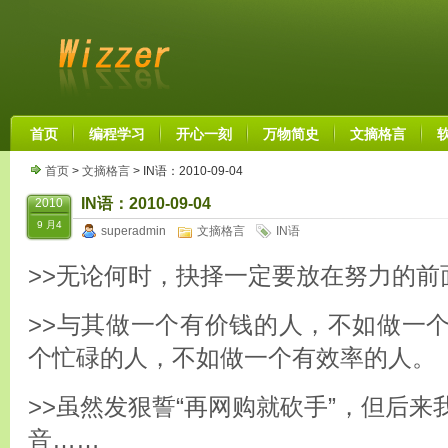
首页
编程学习
开心一刻
万物简史
文摘格言
首页
>
文摘格言
> IN语：2010-09-04
IN语：2010-09-04
2010
9 月4
superadmin
文摘格言
IN语
>>无论何时，抉择一定要放在努力的前
>>与其做一个有价钱的人，不如做一
个忙碌的人，不如做一个有效率的人。
>>虽然发狠誓“再网购就砍手”，但后
音……