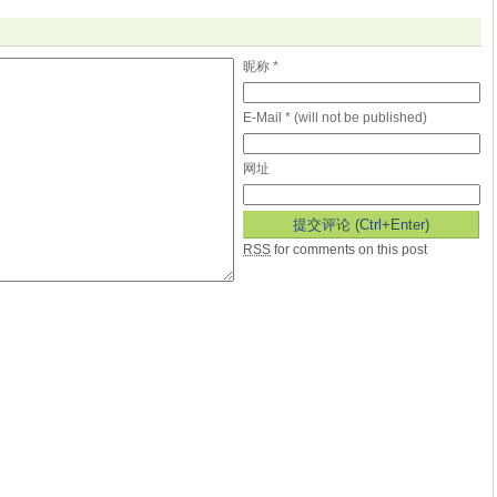
昵称 *
E-Mail * (will not be published)
网址
RSS
for comments on this post