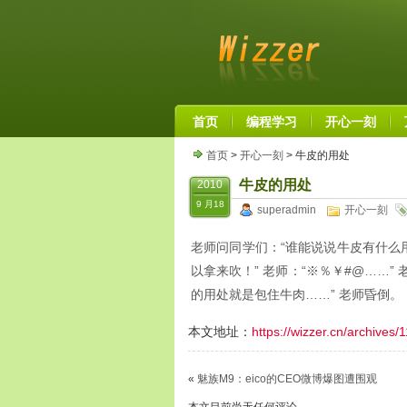
首页
编程学习
开心一刻
首页
>
开心一刻
> 牛皮的用处
牛皮的用处
2010
9 月18
superadmin
开心一刻
老师问同学们：“谁能说说牛皮有什么用
以拿来吹！” 老师：“※％￥#@……”
的用处就是包住牛肉……” 老师昏倒。
本文地址：
https://wizzer.cn/archives/
«
魅族M9：eico的CEO微博爆图遭围观