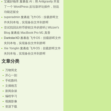
宝藏好物库
发表在
AI：用 Antigravity 开发
了一个 WordPress 反垃圾评论插件，别说
功能还挺全
superadmin
发表在
飞牛OS：挂载群晖文
件夹到本地，实现备份文件到群晖
尝试找回比特币密钥文件的密码 | Wizzer's
Blog
发表在
MacBook Pro M1 真香
DarkstarXD
发表在
飞牛OS：挂载群晖文件
夹到本地，实现备份文件到群晖
Xie Yonglin
发表在
飞牛OS：挂载群晖文件
夹到本地，实现备份文件到群晖
文章分类
万物简史
开心一刻
手机数码
文摘格言
新闻杂谈
编程学习
视频影像
资源下载