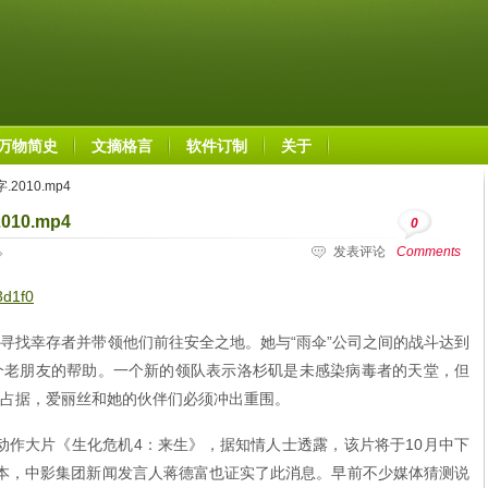
万物简史
文摘格言
软件订制
关于
2010.mp4
10.mp4
0
发表评论
Comments
3d1f0
寻找幸存者并带领他们前往安全之地。她与“雨伞”公司之间的战斗达到
个老朋友的帮助。一个新的领队表示洛杉矶是未感染病毒者的天堂，但
占据，爱丽丝和她的伙伴们必须冲出重围。
动作大片《生化危机4：来生》，据知情人士透露，该片将于10月中下
版本，中影集团新闻发言人蒋德富也证实了此消息。早前不少媒体猜测说