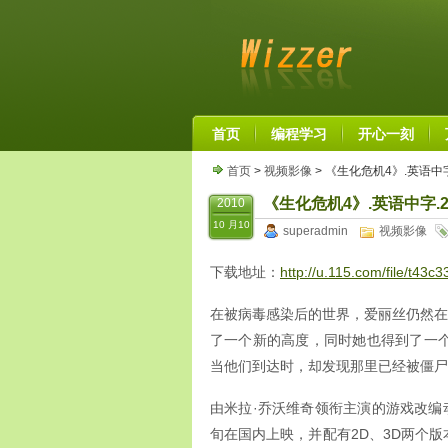
首页
编程学习
开心一刻
首页
>
视频影像
> 《生化危机4》.英语中字.
《生化危机4》.英语中字.20
2010
10 月10
superadmin
视频影像
下载地址：
http://u.115.com/file/t43c3
在被病毒感染后的世界，爱丽丝仍然在
了一个新的高度，同时她也得到了一
当他们到达时，却发现那里已经被僵尸
由米拉·乔沃维奇领衔主演的游戏改编
旬在国内上映，并配有2D、3D两个