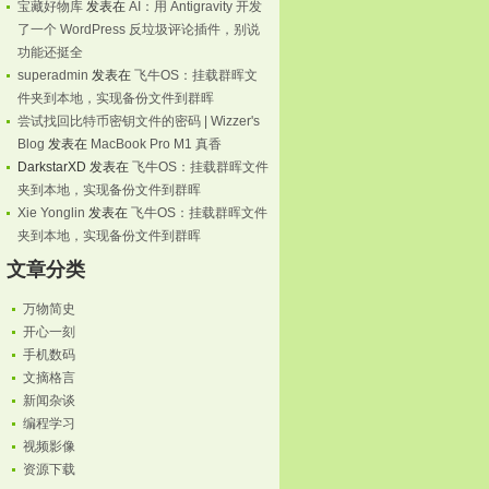
宝藏好物库
发表在
AI：用 Antigravity 开发
了一个 WordPress 反垃圾评论插件，别说
功能还挺全
superadmin
发表在
飞牛OS：挂载群晖文
件夹到本地，实现备份文件到群晖
尝试找回比特币密钥文件的密码 | Wizzer's
Blog
发表在
MacBook Pro M1 真香
DarkstarXD
发表在
飞牛OS：挂载群晖文件
夹到本地，实现备份文件到群晖
Xie Yonglin
发表在
飞牛OS：挂载群晖文件
夹到本地，实现备份文件到群晖
文章分类
万物简史
开心一刻
手机数码
文摘格言
新闻杂谈
编程学习
视频影像
资源下载