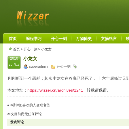
首页
编程学习
开心一刻
万物简史
文摘格言
首页
>
开心一刻
> 小龙女
小龙女
2010
10 月13
superadmin
开心一刻
刚刚听到一个恶耗：其实小龙女在谷底已经死了， 十六年后杨过见
本文地址：
https://wizzer.cn/archives/1241
, 转载请保留.
«
3秒钟把喜欢的人变成老婆
本文目前尚无任何评论.
发表评论