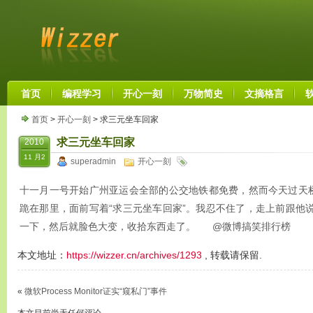
首页
编程学习
开心一刻
万物简史
文摘格言
首页
>
开心一刻
> 求三元坐车回家
求三元坐车回家
2010
11 月2
superadmin
开心一刻
十一月一号开始广州亚运会全部的公交地铁都免费，然而今天过天
跪在那里，面前写着“求三元坐车回家”。我忍不住了，走上前跟他
一下，然后就脸色大变，收拾东西走了。 @微博搞笑排行榜
本文地址：
https://wizzer.cn/archives/1293
, 转载请保留.
«
微软Process Monitor证实“窥私门”事件