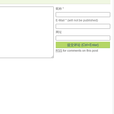
昵称 *
E-Mail * (will not be published)
网址
RSS
for comments on this post