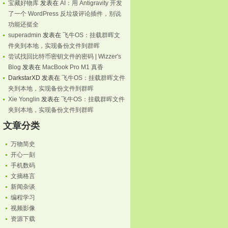
宝藏好物库
发表在
AI：用 Antigravity 开发
了一个 WordPress 反垃圾评论插件，别说
功能还挺全
superadmin
发表在
飞牛OS：挂载群晖文
件夹到本地，实现备份文件到群晖
尝试找回比特币密钥文件的密码 | Wizzer's
Blog
发表在
MacBook Pro M1 真香
DarkstarXD
发表在
飞牛OS：挂载群晖文件
夹到本地，实现备份文件到群晖
Xie Yonglin
发表在
飞牛OS：挂载群晖文件
夹到本地，实现备份文件到群晖
文章分类
万物简史
开心一刻
手机数码
文摘格言
新闻杂谈
编程学习
视频影像
资源下载