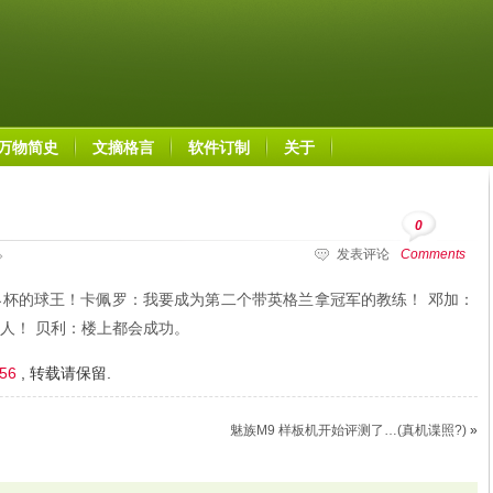
万物简史
文摘格言
软件订制
关于
0
发表评论
Comments
杯的球王！卡佩罗：我要成为第二个带英格兰拿冠军的教练！ 邓加：
人！ 贝利：楼上都会成功。
156
, 转载请保留.
魅族M9 样板机开始评测了…(真机谍照?)
»