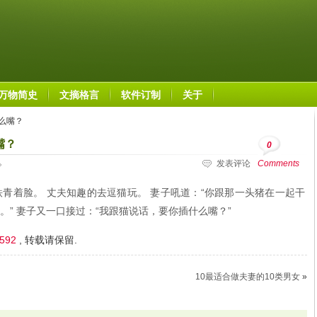
万物简史
文摘格言
软件订制
关于
么嘴？
嘴？
0
发表评论
Comments
青着脸。 丈夫知趣的去逗猫玩。 妻子吼道：“你跟那一头猪在一起干
猪。” 妻子又一口接过：“我跟猫说话，要你插什么嘴？”
1592
, 转载请保留.
10最适合做夫妻的10类男女
»