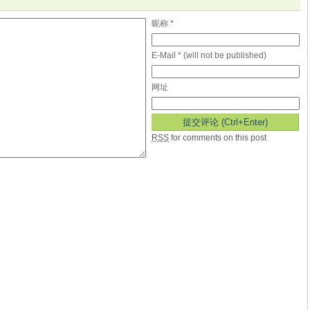
昵称 *
E-Mail * (will not be published)
网址
RSS
for comments on this post