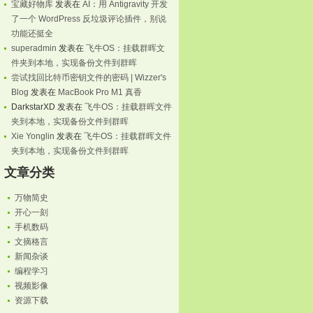
宝藏好物库
发表在
AI：用 Antigravity 开发
了一个 WordPress 反垃圾评论插件，别说
功能还挺全
superadmin
发表在
飞牛OS：挂载群晖文
件夹到本地，实现备份文件到群晖
尝试找回比特币密钥文件的密码 | Wizzer's
Blog
发表在
MacBook Pro M1 真香
DarkstarXD
发表在
飞牛OS：挂载群晖文件
夹到本地，实现备份文件到群晖
Xie Yonglin
发表在
飞牛OS：挂载群晖文件
夹到本地，实现备份文件到群晖
文章分类
万物简史
开心一刻
手机数码
文摘格言
新闻杂谈
编程学习
视频影像
资源下载