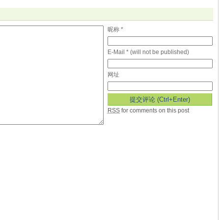
昵称 *
E-Mail * (will not be published)
网址
RSS
for comments on this post