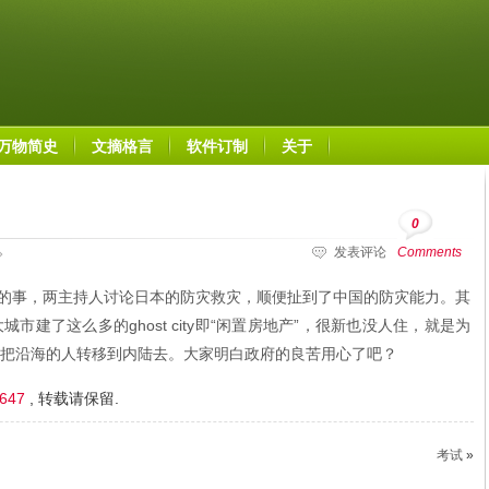
万物简史
文摘格言
软件订制
关于
0
发表评论
Comments
搞笑的事，两主持人讨论日本的防灾救灾，顺便扯到了中国的防灾能力。其
建了这么多的ghost city即“闲置房地产”，很新也没人住，就是为
把沿海的人转移到内陆去。大家明白政府的良苦用心了吧？
1647
, 转载请保留.
考试
»