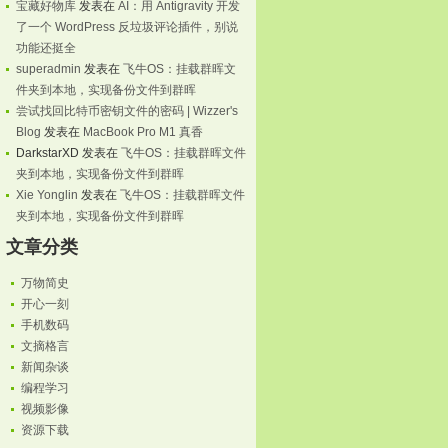
宝藏好物库
发表在
AI：用 Antigravity 开发
了一个 WordPress 反垃圾评论插件，别说
功能还挺全
superadmin
发表在
飞牛OS：挂载群晖文
件夹到本地，实现备份文件到群晖
尝试找回比特币密钥文件的密码 | Wizzer's
Blog
发表在
MacBook Pro M1 真香
DarkstarXD
发表在
飞牛OS：挂载群晖文件
夹到本地，实现备份文件到群晖
Xie Yonglin
发表在
飞牛OS：挂载群晖文件
夹到本地，实现备份文件到群晖
文章分类
万物简史
开心一刻
手机数码
文摘格言
新闻杂谈
编程学习
视频影像
资源下载