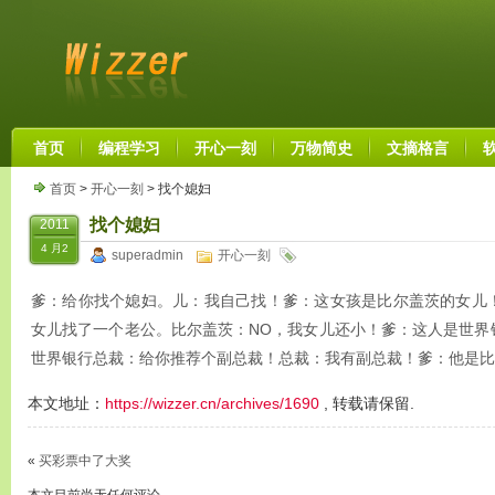
首页
编程学习
开心一刻
万物简史
文摘格言
首页
>
开心一刻
> 找个媳妇
找个媳妇
2011
4 月2
superadmin
开心一刻
爹：给你找个媳妇。儿：我自己找！爹：这女孩是比尔盖茨的女儿
女儿找了一个老公。比尔盖茨：NO，我女儿还小！爹：这人是世界
世界银行总裁：给你推荐个副总裁！总裁：我有副总裁！爹：他是比
本文地址：
https://wizzer.cn/archives/1690
, 转载请保留.
«
买彩票中了大奖