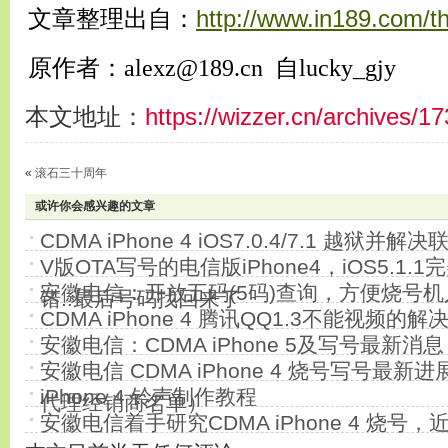
文章整理出自：
http://www.in189.com/t
原作者：
alexz@189.cn 自
lucky_gjy
本文地址：
https://wizzer.cn/archives/1
«
滚石三十周年
或许你会感兴趣的文章
CDMA iPhone 4 iOS7.0.4/7.1 越
V版OTA写号的电信版iPhone4，iOS5.1.1
安徽电信：开放五码(5码)查询，方便烧号机
错..最后号码找回来了
CDMA iPhone 4 腾讯QQ1.3不能视频的解
安徽电信：CDMA iPhone 5及写号最新消息
安徽电信 CDMA iPhone 4 烧号写号最
iPhone 4 铃声制作教程
代理经销商名单）
安徽电信着手研究CDMA iPhone 4 烧号