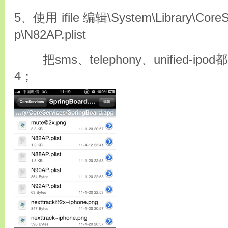
5、使用 ifile 编辑\System\Library\CoreSe
p\N82AP.plist
把sms、telephony、unified-ipod都
4；