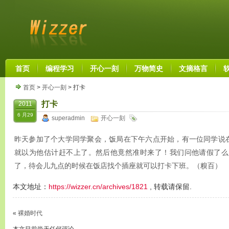
首页
编程学习
开心一刻
万物简史
文摘格言
首页
>
开心一刻
> 打卡
打卡
2011
6 月29
superadmin
开心一刻
昨天参加了个大学同学聚会，饭局在下午六点开始，有一位同学说
就以为他估计赶不上了。然后他竟然准时来了！我们问他请假了么
了，待会儿九点的时候在饭店找个插座就可以打卡下班。（糗百）
本文地址：
https://wizzer.cn/archives/1821
, 转载请保留.
«
裸婚时代