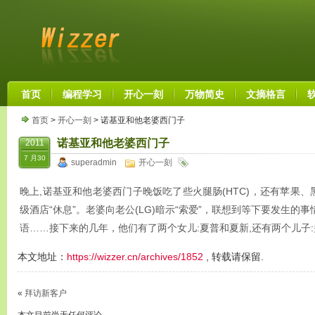
首页
编程学习
开心一刻
万物简史
文摘格言
首页
>
开心一刻
> 诺基亚和他老婆西门子
诺基亚和他老婆西门子
2011
7 月30
superadmin
开心一刻
晚上,诺基亚和他老婆西门子晚饭吃了些火腿肠(HTC)，还有苹果、
级酒店“休息”。老婆向老公(LG)暗示“索爱”，联想到等下要发生的
语……接下来的几年，他们有了两个女儿:夏普和夏新,还有两个儿子
本文地址：
https://wizzer.cn/archives/1852
, 转载请保留.
«
拜访新客户