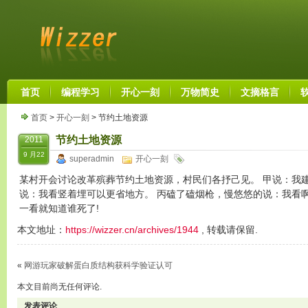
首页
编程学习
开心一刻
万物简史
文摘格言
首页
>
开心一刻
> 节约土地资源
节约土地资源
2011
9 月22
superadmin
开心一刻
某村开会讨论改革殡葬节约土地资源，村民们各抒己见。 甲说：我
说：我看竖着埋可以更省地方。 丙磕了磕烟枪，慢悠悠的说：我看
一看就知道谁死了!
本文地址：
https://wizzer.cn/archives/1944
, 转载请保留.
«
网游玩家破解蛋白质结构获科学验证认可
本文目前尚无任何评论.
发表评论