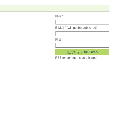
昵称 *
E-Mail * (will not be published)
网址
RSS
for comments on this post