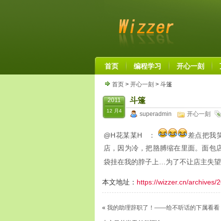
首页
编程学习
开心一刻
首页
>
开心一刻
> 斗篷
斗篷
2011
12 月4
superadmin
开心一刻
@H花某某H
：
差点把我
店，因为冷，把胳膊缩在里面。面包
袋挂在我的脖子上…为了不让店主失望
本文地址：
https://wizzer.cn/archives/
«
我的助理辞职了！——给不听话的下属看看