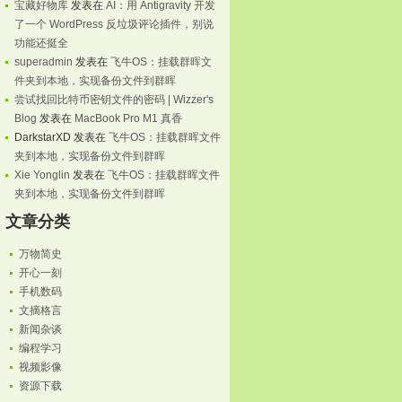
宝藏好物库
发表在
AI：用 Antigravity 开发
了一个 WordPress 反垃圾评论插件，别说
功能还挺全
superadmin
发表在
飞牛OS：挂载群晖文
件夹到本地，实现备份文件到群晖
尝试找回比特币密钥文件的密码 | Wizzer's
Blog
发表在
MacBook Pro M1 真香
DarkstarXD
发表在
飞牛OS：挂载群晖文件
夹到本地，实现备份文件到群晖
Xie Yonglin
发表在
飞牛OS：挂载群晖文件
夹到本地，实现备份文件到群晖
文章分类
万物简史
开心一刻
手机数码
文摘格言
新闻杂谈
编程学习
视频影像
资源下载