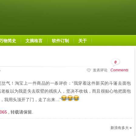
万物简史
文摘格言
软件订制
关于
0
发表评论
Comments
笑岔气！淘宝上一件商品的一条评价：“我穿着这件新买的斗篷去面包
店老板以为我是失去双臂的残疾人，坚决不收钱，而且很贴心地把面包
，我用头顶开了门，走了出来…”
2065
, 转载请保留.
新浪有多大
»