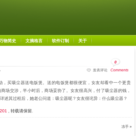
万物简史
文摘格言
软件订制
关于
0
发表评论
Comments
动，买吸尘器送电饭煲。送的电饭煲都很便宜，女友却看中一个更贵
与商场交涉，半小时后，商场妥协了。女友很高兴，付了吸尘器的钱，
详述其过程后，她老公问道：吸尘器呢？女友很诧异：什么吸尘器？
2201
, 转载请保留.
冻手
»