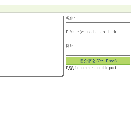
昵称 *
E-Mail * (will not be published)
网址
RSS
for comments on this post