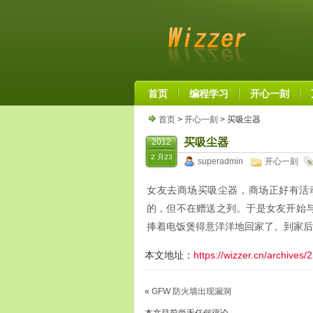
首页
编程学习
开心一刻
首页
>
开心一刻
> 买吸尘器
买吸尘器
2012
2 月23
superadmin
开心一刻
女友去商场买吸尘器，商场正好有活
的，但不在赠送之列。于是女友开始
捧着电饭煲得意洋洋地回家了。到家后
本文地址：
https://wizzer.cn/archives/
«
GFW 防火墙出现漏洞