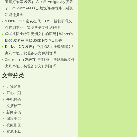
宝藏好物库
发表在
AI：用 Antigravity 开发
了一个 WordPress 反垃圾评论插件，别说
功能还挺全
superadmin
发表在
飞牛OS：挂载群晖文
件夹到本地，实现备份文件到群晖
尝试找回比特币密钥文件的密码 | Wizzer's
Blog
发表在
MacBook Pro M1 真香
DarkstarXD
发表在
飞牛OS：挂载群晖文件
夹到本地，实现备份文件到群晖
Xie Yonglin
发表在
飞牛OS：挂载群晖文件
夹到本地，实现备份文件到群晖
文章分类
万物简史
开心一刻
手机数码
文摘格言
新闻杂谈
编程学习
视频影像
资源下载