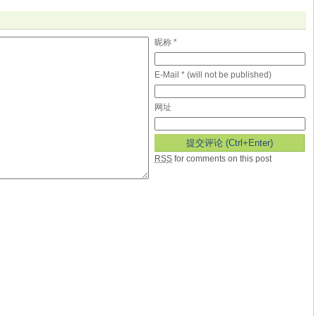
昵称 *
E-Mail * (will not be published)
网址
RSS
for comments on this post