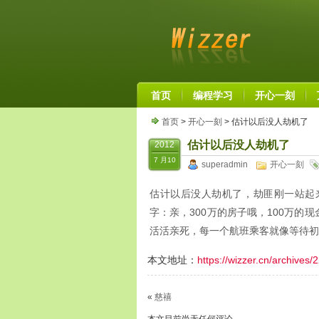
首页
编程学习
开心一刻
首页
>
开心一刻
> 估计以后没人劫机了
估计以后没人劫机了
2012
7 月10
superadmin
开心一刻
估计以后没人劫机了，劫匪刚一站起
字：亲，300万的房子哦，100万
活活亲死，每一个航班乘客就像等待初
本文地址：
https://wizzer.cn/archives/
«
慈禧