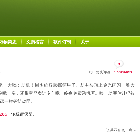
万物简史
文摘格言
软件订制
关于
0
发表评论
Comments
来，大喝：劫机！周围旅客脸都笑烂了。劫匪头顶上金光闪闪一堆大
的现金哦，亲，还带宝马奥迪专车哦，终身免费乘机呵。唉，劫匪估计得被
恋一样等待劫匪。
2285
, 转载请保留.
诺基亚奄奄一息
»