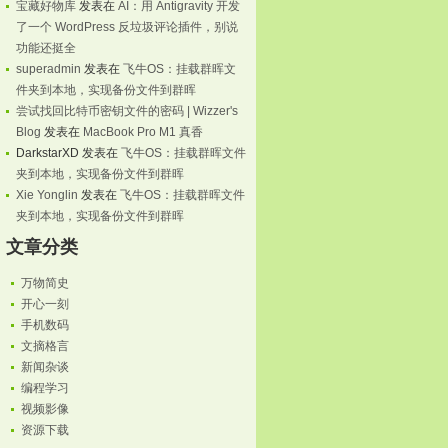
宝藏好物库
发表在
AI：用 Antigravity 开发
了一个 WordPress 反垃圾评论插件，别说
功能还挺全
superadmin
发表在
飞牛OS：挂载群晖文
件夹到本地，实现备份文件到群晖
尝试找回比特币密钥文件的密码 | Wizzer's
Blog
发表在
MacBook Pro M1 真香
DarkstarXD
发表在
飞牛OS：挂载群晖文件
夹到本地，实现备份文件到群晖
Xie Yonglin
发表在
飞牛OS：挂载群晖文件
夹到本地，实现备份文件到群晖
文章分类
万物简史
开心一刻
手机数码
文摘格言
新闻杂谈
编程学习
视频影像
资源下载