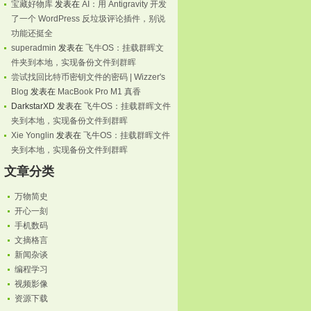
宝藏好物库
发表在
AI：用 Antigravity 开发
了一个 WordPress 反垃圾评论插件，别说
功能还挺全
superadmin
发表在
飞牛OS：挂载群晖文
件夹到本地，实现备份文件到群晖
尝试找回比特币密钥文件的密码 | Wizzer's
Blog
发表在
MacBook Pro M1 真香
DarkstarXD
发表在
飞牛OS：挂载群晖文件
夹到本地，实现备份文件到群晖
Xie Yonglin
发表在
飞牛OS：挂载群晖文件
夹到本地，实现备份文件到群晖
文章分类
万物简史
开心一刻
手机数码
文摘格言
新闻杂谈
编程学习
视频影像
资源下载