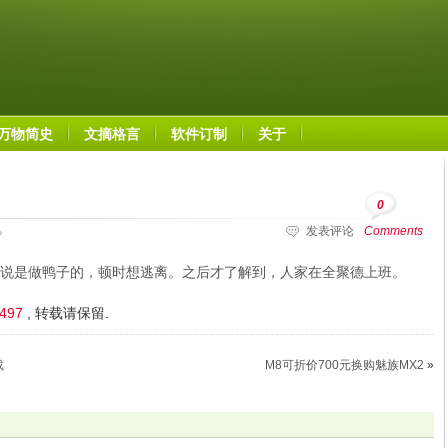
万物简史
文摘格言
软件订制
关于
0
发表评论
Comments
说是做鸭子的，顿时想逃离。之后才了解到，人家在全聚德上班。
2497
, 转载请保留.
载
M8可折价700元换购魅族MX2
»