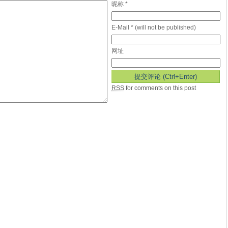
昵称 *
E-Mail * (will not be published)
网址
RSS
for comments on this post