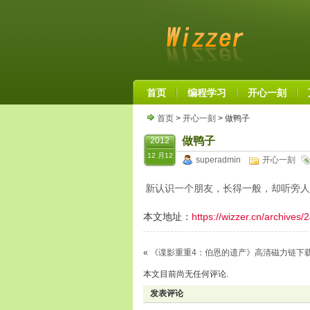
首页
编程学习
开心一刻
首页
>
开心一刻
> 做鸭子
做鸭子
2012
12 月12
superadmin
开心一刻
新认识一个朋友，长得一般，却听旁人
本文地址：
https://wizzer.cn/archives/
«
《谍影重重4：伯恩的遗产》高清磁力链下
本文目前尚无任何评论.
发表评论