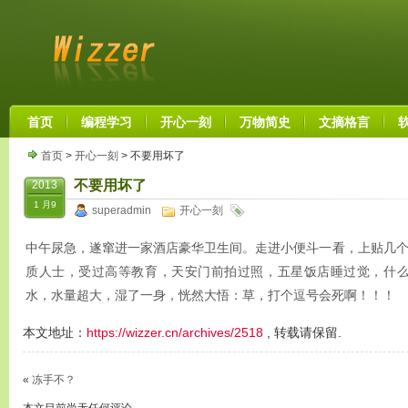
首页
编程学习
开心一刻
万物简史
文摘格言
首页
>
开心一刻
> 不要用坏了
不要用坏了
2013
1 月9
superadmin
开心一刻
中午尿急，遂窜进一家酒店豪华卫生间。走进小便斗一看，上贴几个
质人士，受过高等教育，天安门前拍过照，五星饭店睡过觉，什
水，水量超大，湿了一身，恍然大悟：草，打个逗号会死啊！！！
本文地址：
https://wizzer.cn/archives/2518
, 转载请保留.
«
冻手不？