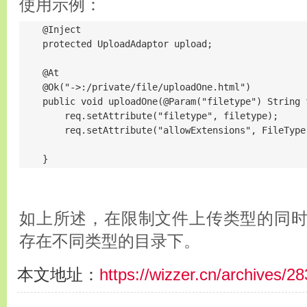
使用示例：
    @Inject

    protected UploadAdaptor upload;

    @At

    @Ok("->:/private/file/uploadOne.html")

    public void uploadOne(@Param("filetype") String 
        req.setAttribute("filetype", filetype);

        req.setAttribute("allowExtensions", FileType
    }
如上所述，在限制文件上传类型的同
存在不同类型的目录下。
本文地址：
https://wizzer.cn/archives/2