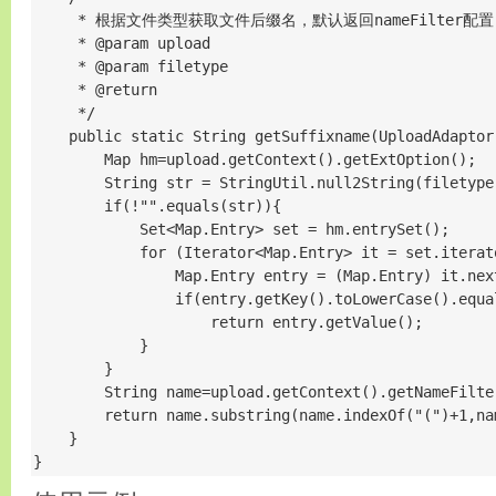
     * 根据文件类型获取文件后缀名，默认返回nameFilter配置

     * @param upload

     * @param filetype

     * @return

     */

    public static String getSuffixname(UploadAdaptor
        Map hm=upload.getContext().getExtOption();

        String str = StringUtil.null2String(filetype)
        if(!"".equals(str)){

            Set<Map.Entry> set = hm.entrySet();

            for (Iterator<Map.Entry> it = set.iterat
                Map.Entry entry = (Map.Entry) it.next
                if(entry.getKey().toLowerCase().equal
                    return entry.getValue();

            }

        }

        String name=upload.getContext().getNameFilter
        return name.substring(name.indexOf("(")+1,na
    }

}