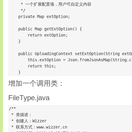
     * 一个扩展配置项，用户可自定义内容

     */

    private Map extOption;

    public Map getExtOption() {

        return extOption;

    }

    public UploadingContext setExtOption(String extOp
        this.extOption = Json.fromJsonAsMap(String.cl
        return this;

    }
增加一个调用类：
FileType.java
/** 

 * 类描述： 

 * 创建人：Wizzer 

 * 联系方式：www.wizzer.cn
