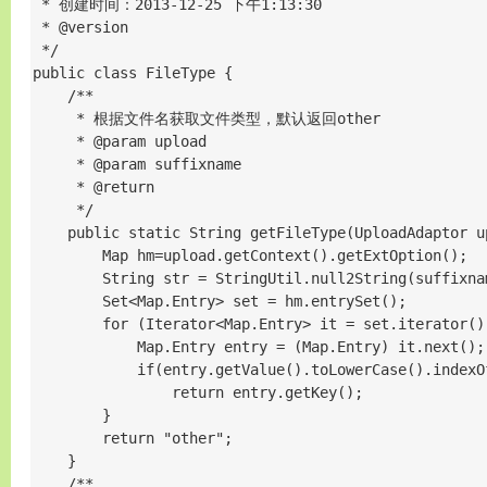
 * 创建时间：2013-12-25 下午1:13:30 

 * @version 

 */

public class FileType { 

    /**

     * 根据文件名获取文件类型，默认返回other

     * @param upload

     * @param suffixname

     * @return

     */

    public static String getFileType(UploadAdaptor u
        Map hm=upload.getContext().getExtOption();

        String str = StringUtil.null2String(suffixna
        Set<Map.Entry> set = hm.entrySet();

        for (Iterator<Map.Entry> it = set.iterator()
            Map.Entry entry = (Map.Entry) it.next();

            if(entry.getValue().toLowerCase().indexOf
                return entry.getKey();

        }

        return "other";

    }

    /**
