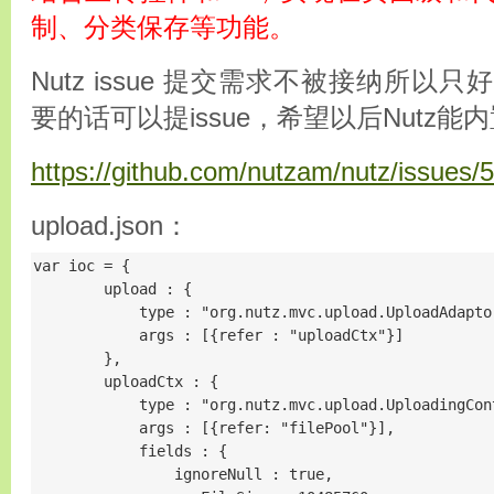
制、分类保存等功能。
Nutz issue 提交需求不被接纳所
要的话可以提issue，希望以后Nutz能
https://github.com/nutzam/nutz/issues/
upload.json：
var ioc = {

        upload : {

            type : "org.nutz.mvc.upload.UploadAdaptor
            args : [{refer : "uploadCtx"}]

        },

        uploadCtx : {

            type : "org.nutz.mvc.upload.UploadingCont
            args : [{refer: "filePool"}],

            fields : {

                ignoreNull : true,
