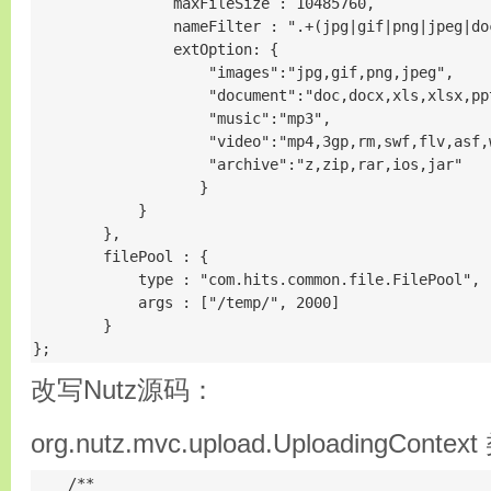
                maxFileSize : 10485760,

                nameFilter : ".+(jpg|gif|png|jpeg|do
                extOption: {

                    "images":"jpg,gif,png,jpeg",

                    "document":"doc,docx,xls,xlsx,pp
                    "music":"mp3",

                    "video":"mp4,3gp,rm,swf,flv,asf,w
                    "archive":"z,zip,rar,ios,jar"   
                   }

            }

        },

        filePool : {

            type : "com.hits.common.file.FilePool",

            args : ["/temp/", 2000]

        }

};
改写Nutz源码：
org.nutz.mvc.upload.UploadingCo
    /**
