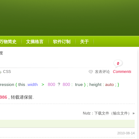
万物简史
文摘格言
软件订制
关于
度
0
CSS
发表评论
Comments
ression
(
this
.width
>
800
?
800
:
true
)
;
height
:
auto
;
}
2986
, 转载请保留.
Nutz：下载文件（输出文件）
»
2010-08-14