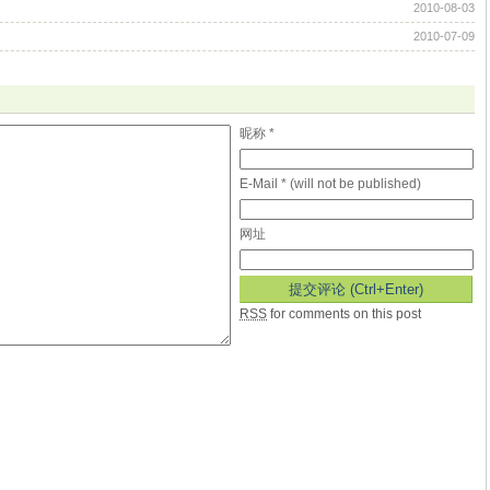
2010-08-03
2010-07-09
昵称 *
E-Mail * (will not be published)
网址
RSS
for comments on this post