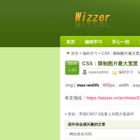
首页
编程学习
开心一刻
首页
>
编程学习
> CSS：限制图片最大宽
CSS：限制图片最大宽度
2014
6 月9
superadmin
编程学习
img
{
max-width
:
800px
;
width
:
exp
本文地址：
https://wizzer.cn/archives/
«
原创：帝国CMS7.0批量上传图片集插件
或许你会感兴趣的文章
网站变灰代码