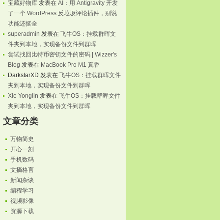
宝藏好物库
发表在
AI：用 Antigravity 开发
了一个 WordPress 反垃圾评论插件，别说
功能还挺全
superadmin
发表在
飞牛OS：挂载群晖文
件夹到本地，实现备份文件到群晖
尝试找回比特币密钥文件的密码 | Wizzer's
Blog
发表在
MacBook Pro M1 真香
DarkstarXD
发表在
飞牛OS：挂载群晖文件
夹到本地，实现备份文件到群晖
Xie Yonglin
发表在
飞牛OS：挂载群晖文件
夹到本地，实现备份文件到群晖
文章分类
万物简史
开心一刻
手机数码
文摘格言
新闻杂谈
编程学习
视频影像
资源下载