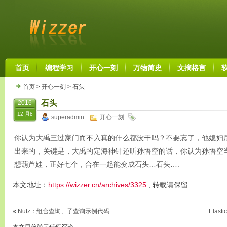
首页
编程学习
开心一刻
万物简史
文摘格言
首页
>
开心一刻
> 石头
石头
2016
12 月8
superadmin
开心一刻
你认为大禹三过家门而不入真的什么都没干吗？不要忘了，他媳妇
出来的，关键是，大禹的定海神针还听孙悟空的话，你认为孙悟空
想葫芦娃，正好七个，合在一起能变成石头…石头….
本文地址：
https://wizzer.cn/archives/3325
, 转载请保留.
«
Nutz：组合查询、子查询示例代码
Elast