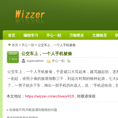
首页
编程学习
开心一刻
万物简史
文摘格言
首页
>
开心一刻
> 公交车上，一个人手机被偷
公交车上，一个人手机被偷
2010
7 月22
superadmin
开心一刻
公交车上，一个人手机被偷，于是破口大骂起来，越骂越起劲，迸
一刻起，依照小偷的族谱细数三千，到远古时期的物种起源，七大
了，一男子箭步下车，掏出一部手机扔向该人，说：“手机还给你，
本文地址：
https://wizzer.cn/archives/419
, 转载请保留.
«
在移植不同JS框架遇到报错的问题