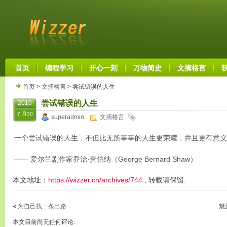
首页
编程学习
开心一刻
万物简史
文摘格言
首页
>
文摘格言
> 尝试错误的人生
尝试错误的人生
2010
7 月30
superadmin
文摘格言
一个尝试错误的人生，不但比无所事事的人生更荣耀，并且更有意义
—— 爱尔兰剧作家乔治·萧伯纳（George Bernard Shaw）
本文地址：
https://wizzer.cn/archives/744
, 转载请保留.
«
为自己找一条出路
魅
本文目前尚无任何评论.