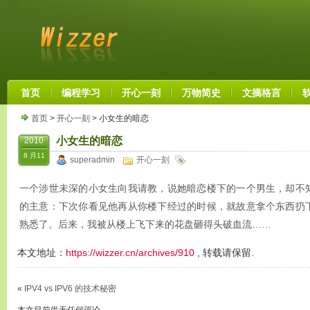
首页
编程学习
开心一刻
万物简史
文摘格言
首页
>
开心一刻
> 小女生的暗恋
小女生的暗恋
2010
8 月11
superadmin
开心一刻
一个涉世未深的小女生向我请教，说她暗恋楼下的一个男生，却不
的主意：下次你看见他再从你楼下经过的时候，就故意拿个东西扔
熟悉了。后来，我被从楼上飞下来的花盘砸得头破血流……
本文地址：
https://wizzer.cn/archives/910
, 转载请保留.
«
IPV4 vs IPV6 的技术秘密