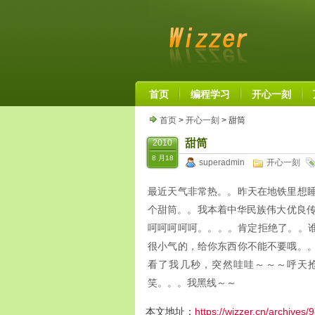
首页
编程学习
开心一刻
首页
>
开心一刻
> 甜筒
甜筒
2010
8 月18
superadmin
开心一刻
最近天气非常热。。昨天在地铁里想睡
个甜筒。。我本着中华民族伟大优良传统
呵呵呵呵呵。。。。肯定拒绝了。。谁知
很小气的，给你东西你不能不要哦。。
看了我几秒，突然哇哇～～～呼天
笑。。。我黑线～～
本文地址：
https://wizzer.cn/archives/