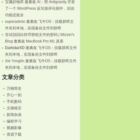
宝藏好物库
发表在
AI：用 Antigravity 开发
了一个 WordPress 反垃圾评论插件，别说
功能还挺全
superadmin
发表在
飞牛OS：挂载群晖文
件夹到本地，实现备份文件到群晖
尝试找回比特币密钥文件的密码 | Wizzer's
Blog
发表在
MacBook Pro M1 真香
DarkstarXD
发表在
飞牛OS：挂载群晖文件
夹到本地，实现备份文件到群晖
Xie Yonglin
发表在
飞牛OS：挂载群晖文件
夹到本地，实现备份文件到群晖
文章分类
万物简史
开心一刻
手机数码
文摘格言
新闻杂谈
编程学习
视频影像
资源下载