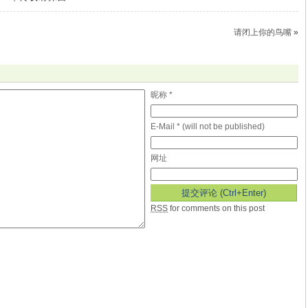
请闭上你的鸟嘴
»
昵称 *
E-Mail * (will not be published)
网址
RSS
for comments on this post