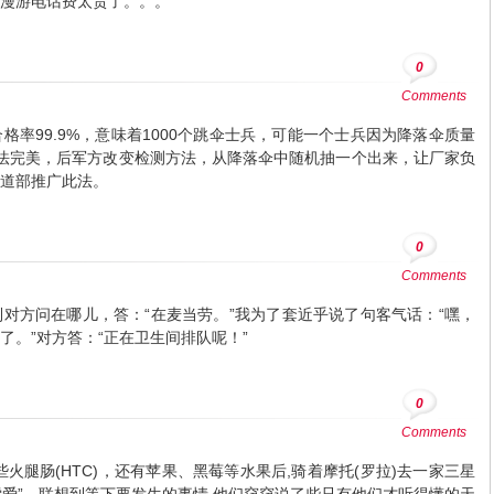
漫游电话费太贵了。。。
0
Comments
率99.9%，意味着1000个跳伞士兵，可能一个士兵因为降落伞质量
无法完美，后军方改变检测方法，从降落伞中随机抽一个出来，让厂家负
道部推广此法。
0
Comments
对方问在哪儿，答：“在麦当劳。”我为了套近乎说了句客气话：“嘿，
了。”对方答：“正在卫生间排队呢！”
0
Comments
火腿肠(HTC)，还有苹果、黑莓等水果后,骑着摩托(罗拉)去一家三星