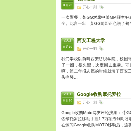
8 月23
开心一刻
一次聚餐，某GG对席中某MM顿生好
全。此言一出，某GG随即正色说了句
西安工程大学
2011
8 月19
开心一刻
我们学校以前叫西安纺织学院，校园
了一圈，很失望，决定回去重读。可
啊，第二年报志愿的时候就填了西安
头痛哭…
Google收购摩托罗拉
2011
8 月16
开心一刻
Google收购Moto网友评论搜集： ①
③摩托罗拉移动手握1.7万项专利对
在惊闻Google收购MOTO移动后