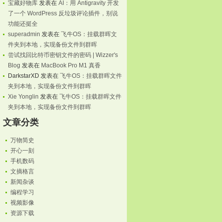
宝藏好物库
发表在
AI：用 Antigravity 开发
了一个 WordPress 反垃圾评论插件，别说
功能还挺全
superadmin
发表在
飞牛OS：挂载群晖文
件夹到本地，实现备份文件到群晖
尝试找回比特币密钥文件的密码 | Wizzer's
Blog
发表在
MacBook Pro M1 真香
DarkstarXD
发表在
飞牛OS：挂载群晖文件
夹到本地，实现备份文件到群晖
Xie Yonglin
发表在
飞牛OS：挂载群晖文件
夹到本地，实现备份文件到群晖
文章分类
万物简史
开心一刻
手机数码
文摘格言
新闻杂谈
编程学习
视频影像
资源下载