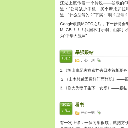
江湖上流传着一个传说——谷歌的C
道：“公司缺少手机，买个摩托罗拉吧
道：“什么型号的？”下属：“啊？型号？
Google收购MOTO之后，下一步将会
MLGB ！！！我国不甘示弱，山寨
为“中华大波妹”…
暴强跟帖
2011
8 月15
开心一刻
1.《鸠山由纪夫宣布辞去日本首相职
2.《山木总裁因强奸门而辞职》——
3.《佟大为妻子生下一女婴》——跟帖
看书
2011
8 月13
开心一刻
有一次上课，一位同学很饿，就把方