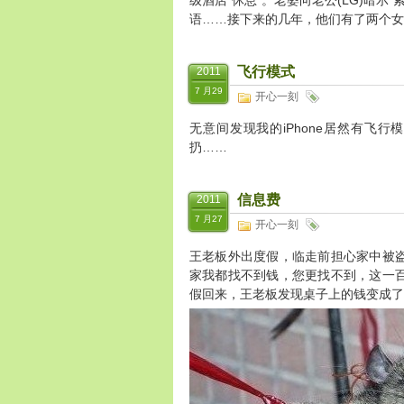
级酒店“休息”。老婆向老公(LG)暗
语……接下来的几年，他们有了两个女
飞行模式
2011
7 月29
开心一刻
无意间发现我的iPhone居然有飞
扔……
信息费
2011
7 月27
开心一刻
王老板外出度假，临走前担心家中被
家我都找不到钱，您更找不到，这一
假回来，王老板发现桌子上的钱变成了