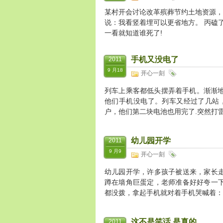
某村开会讨论改革殡葬节约土地资源，
说：我看竖着埋可以更省地方。 丙磕
一看就知道谁死了!
手机又没电了
2011
9 月18
开心一刻
列车上乘客都低头摆弄着手机。渐渐地
他们手机没电了。列车又经过了几站，
户，他们第二块电池也用完了.突然打
幼儿园开学
2011
9 月9
开心一刻
幼儿园开学，许多孩子被送来，家长
蹲在墙角巨蛋定，老师准备好好夸一
都没拨，拿起手机就对着手机哭喊着：
这不是笑话 是真的。。
2011