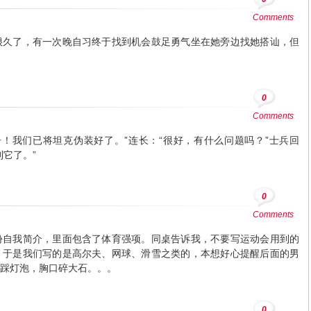
Comments
很久了，有一次晚自习终于找到机会鼓足勇气坐在她旁边找她搭讪，但
0
Comments
！我们已将坦克伪装好了。”连长：“很好，有什么问题吗？”士兵回
它了。”
0
Comments
份自我简介，里面包含了体育强项。同桌告诉我，不要写运动会用到的
。于是我们写的是高尔夫、网球、滑雪之类的，本想好心提醒后面的男
踩灯泡，胸口碎大石。。。
0