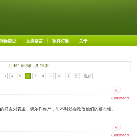
万物简史
文摘格言
软件订制
关于
共 469 条记录，共 24 页
3
4
5
6
7
8
9
10
下一页
最后
0
Comments
的好友列表里，偶尔诈诈尸，时不时还会改改他们的墓志铭。
0
Comments