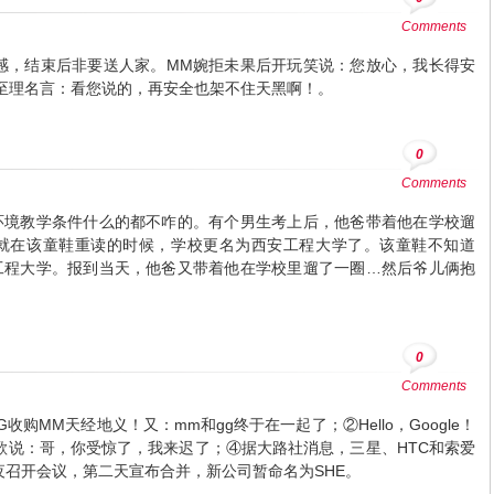
Comments
感，结束后非要送人家。MM婉拒未果后开玩笑说：您放心，我长得安
至理名言：看您说的，再安全也架不住天黑啊！。
0
Comments
环境教学条件什么的都不咋的。有个男生考上后，他爸带着他在学校遛
就在该童鞋重读的时候，学校更名为西安工程大学了。该童鞋不知道
工程大学。报到当天，他爸又带着他在学校里遛了一圈…然后爷儿俩抱
0
Comments
GG收购MM天经地义！又：mm和gg终于在一起了；②Hello，Google！
谷歌说：哥，你受惊了，我来迟了；④据大路社消息，三星、HTC和索爱
，连夜召开会议，第二天宣布合并，新公司暂命名为SHE。