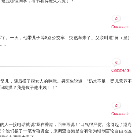
“这是哪位同学，看书看得走火入魔了？”
0
Comments
字。一天，他带儿子等8路公交车，突然车来了。父亲叫道“黄（皇）
。。
0
Comments
婴儿，随后摸了摸女人的咪咪。男医生说道：“奶水不足，婴儿营养不
问问就摸？我是孩子他小姨！！”
0
Comments
的人一接电话就说“我在香港，回来再说！”口气很严厉。这引起了港府
呢？他们拨了一笔专项资金，来调查香港是否有沦为钳制言论自由地区