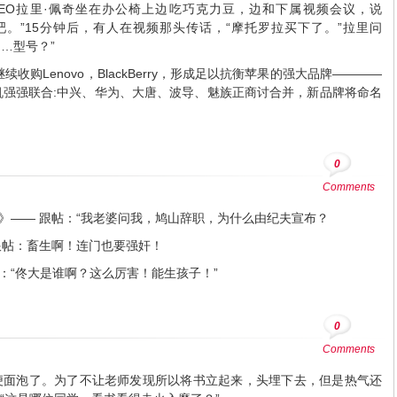
EO拉里·佩奇坐在办公椅上边吃巧克力豆，边和下属视频会议，说
。”15分钟后，有人在视频那头传话，“摩托罗拉买下了。”拉里问
…型号？”
继续收购Lenovo，BlackBerry，形成足以抗衡苹果的强大品牌————
手机强强联合:中兴、华为、大唐、波导、魅族正商讨合并，新品牌将命名
0
Comments
务》—— 跟帖：“我老婆问我，鸠山辞职，为什么由纪夫宣布？
跟帖：畜生啊！连门也要强奸！
：“佟大是谁啊？这么厉害！能生孩子！”
0
Comments
便面泡了。为了不让老师发现所以将书立起来，头埋下去，但是热气还