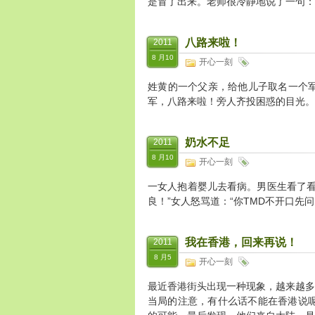
是冒了出来。老师很冷静地说了一句：
八路来啦！
2011
8 月10
开心一刻
姓黄的一个父亲，给他儿子取名一个军
军，八路来啦！旁人齐投困惑的目光。
奶水不足
2011
8 月10
开心一刻
一女人抱着婴儿去看病。男医生看了看
良！”女人怒骂道：“你TMD不开口先
我在香港，回来再说！
2011
8 月5
开心一刻
最近香港街头出现一种现象，越来越多
当局的注意，有什么话不能在香港说