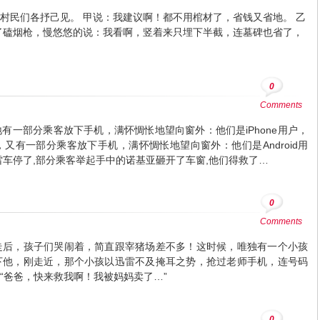
村民们各抒己见。 甲说：我建议啊！都不用棺材了，省钱又省地。 乙
了磕烟枪，慢悠悠的说：我看啊，竖着来只埋下半截，连墓碑也省了，
0
Comments
有一部分乘客放下手机，满怀惆怅地望向窗外：他们是iPhone用户，
又有一部分乘客放下手机，满怀惆怅地望向窗外：他们是Android用
雷车停了,部分乘客举起手中的诺基亚砸开了车窗,他们得救了…
0
Comments
走后，孩子们哭闹着，简直跟宰猪场差不多！这时候，唯独有一个小孩
下他，刚走近，那个小孩以迅雷不及掩耳之势，抢过老师手机，连号码
“爸爸，快来救我啊！我被妈妈卖了…”
0