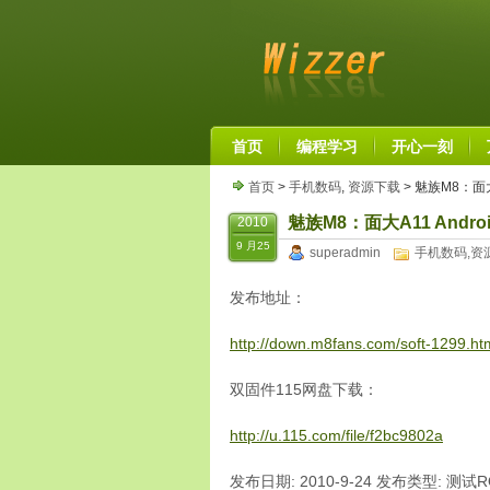
首页
编程学习
开心一刻
首页
>
手机数码
,
资源下载
> 魅族M8：面大A
魅族M8：面大A11 Androi
2010
9 月25
superadmin
手机数码
,
资
发布地址：
http://down.m8fans.com/soft-1299.ht
双固件115网盘下载：
http://u.115.com/file/f2bc9802a
发布日期: 2010-9-24 发布类型: 测试ROM 