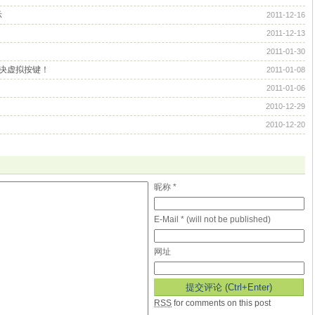
示
2011-12-16
2011-12-13
2011-01-30
解决虚拟按键！
2011-01-08
2011-01-06
2010-12-29
2010-12-20
昵称 *
E-Mail * (will not be published)
网址
RSS
for comments on this post