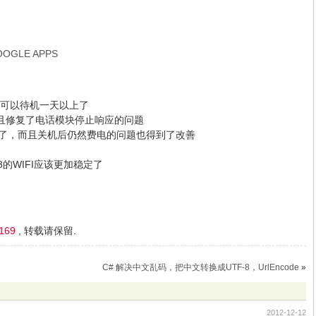
GLE APPS
可以待机一天以上了
并且修复了电话模块停止响应的问题
池了，而且关机后仍然费电的问题也得到了改善
8的WIFI应该更加稳定了
1169
, 转载请保留.
C# 解决中文乱码，把中文转换成UTF-8，UrlEncode
»
2012-12-12