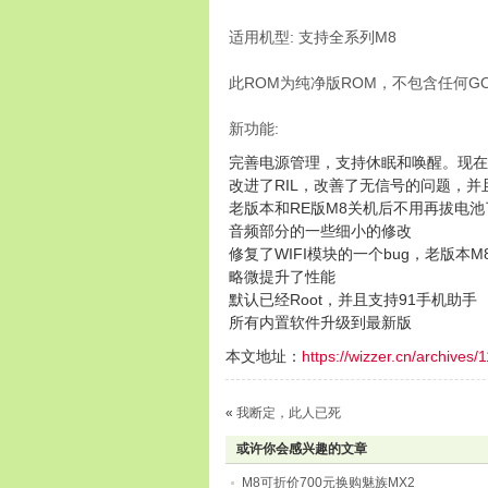
适用机型: 支持全系列M8
此ROM为纯净版ROM，不包含任何GOO
新功能:
完善电源管理，支持休眠和唤醒。现在
改进了RIL，改善了无信号的问题，
老版本和RE版M8关机后不用再拔电
音频部分的一些细小的修改
修复了WIFI模块的一个bug，老版本M
略微提升了性能
默认已经Root，并且支持91手机助手
所有内置软件升级到最新版
本文地址：
https://wizzer.cn/archives/
«
我断定，此人已死
或许你会感兴趣的文章
M8可折价700元换购魅族MX2