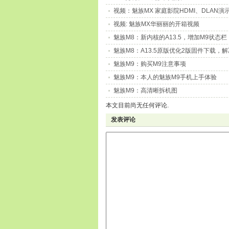
视频：魅族MX 家庭影院HDMI、DLAN演
视频: 魅族MX华丽丽的开箱视频
魅族M8：新内核的A13.5，增加M9状态栏
魅族M8：A13.5原版优化2版固件下载，
魅族M9：购买M9注意事项
魅族M9：本人的魅族M9手机上手体验
魅族M9：高清晰拆机图
本文目前尚无任何评论.
发表评论