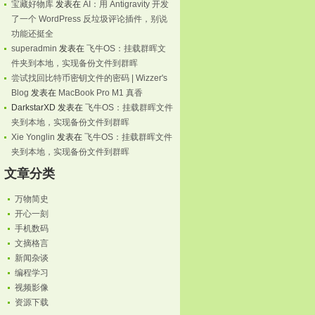
宝藏好物库
发表在
AI：用 Antigravity 开发
了一个 WordPress 反垃圾评论插件，别说
功能还挺全
superadmin
发表在
飞牛OS：挂载群晖文
件夹到本地，实现备份文件到群晖
尝试找回比特币密钥文件的密码 | Wizzer's
Blog
发表在
MacBook Pro M1 真香
DarkstarXD
发表在
飞牛OS：挂载群晖文件
夹到本地，实现备份文件到群晖
Xie Yonglin
发表在
飞牛OS：挂载群晖文件
夹到本地，实现备份文件到群晖
文章分类
万物简史
开心一刻
手机数码
文摘格言
新闻杂谈
编程学习
视频影像
资源下载