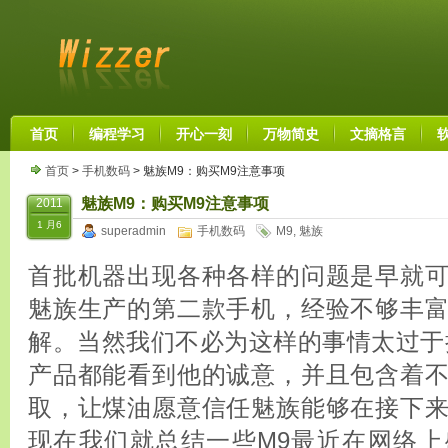
首页
编程学习
开心一刻
万物简史
文摘格言
首页
>
手机数码
> 魅族M9：购买M9注意事项
魅族M9：购买M9注意事项
2011
1 月6
superadmin
手机数码
M9
,
魅族
首批机器出现各种各样的问题是早就
魅族生产的第二款手机，经验不够丰
解。当然我们不必为这样的事情太过于
产品都能看到他的诚意，并且包含着
取，让煤油愿意信任魅族能够在接下
现在我们就总结一些M9最近在网络