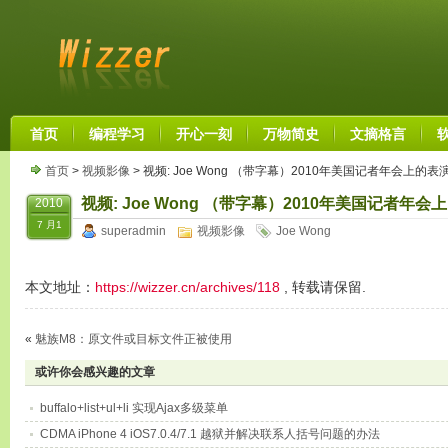
首页
编程学习
开心一刻
万物简史
文摘格言
首页
>
视频影像
> 视频: Joe Wong （带字幕）2010年美国记者年会上的表
视频: Joe Wong （带字幕）2010年美国记者年会
2010
7 月1
superadmin
视频影像
Joe Wong
本文地址：
https://wizzer.cn/archives/118
, 转载请保留.
«
魅族M8：原文件或目标文件正被使用
或许你会感兴趣的文章
buffalo+list+ul+li 实现Ajax多级菜单
CDMA iPhone 4 iOS7.0.4/7.1 越狱并解决联系人括号问题的办法