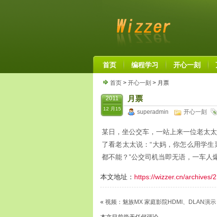
首页
编程学习
开心一刻
首页
>
开心一刻
> 月票
月票
2011
12 月15
superadmin
开心一刻
某日，坐公交车，一站上来一位老太太
了看老太太说：“大妈，你怎么用学生
都不能？”公交司机当即无语，一车人爆
本文地址：
https://wizzer.cn/archives/
«
视频：魅族MX 家庭影院HDMI、DLAN演示