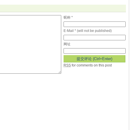
昵称 *
E-Mail * (will not be published)
网址
RSS
for comments on this post