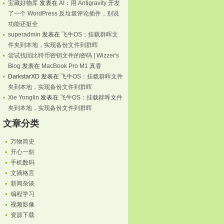
宝藏好物库
发表在
AI：用 Antigravity 开发
了一个 WordPress 反垃圾评论插件，别说
功能还挺全
superadmin
发表在
飞牛OS：挂载群晖文
件夹到本地，实现备份文件到群晖
尝试找回比特币密钥文件的密码 | Wizzer's
Blog
发表在
MacBook Pro M1 真香
DarkstarXD
发表在
飞牛OS：挂载群晖文件
夹到本地，实现备份文件到群晖
Xie Yonglin
发表在
飞牛OS：挂载群晖文件
夹到本地，实现备份文件到群晖
文章分类
万物简史
开心一刻
手机数码
文摘格言
新闻杂谈
编程学习
视频影像
资源下载