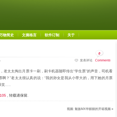
万物简史
文摘格言
软件订制
关于
0
发表评论
Comments
，老太太掏出月票卡一刷，刷卡机器随即传出“学生票”的声音，司机看
票啊？”老太太很认真的说：“我的孙女是我从小带大的，用下她的月票
笑…..
2105
, 转载请保留.
视频: 魅族MX华丽丽的开箱视频
»