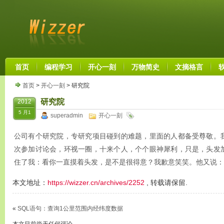
首页
编程学习
开心一刻
万物简史
文摘格言
首页
>
开心一刻
> 研究院
研究院
2012
5 月1
superadmin
开心一刻
公司有个研究院，专研究项目碰到的难题，里面的人都备受尊敬。
次参加讨论会，环视一圈，十来个人，个个眼神犀利，只是，头发
住了我：看你一直摸着头发，是不是很得意？我歉意笑笑。他又说：
本文地址：
https://wizzer.cn/archives/2252
, 转载请保留.
«
SQL语句：查询1公里范围内经纬度数据