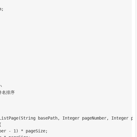
;



文件名排序

ListPage(String basePath, Integer pageNumber, Integer pag


er - 1) * pageSize;
