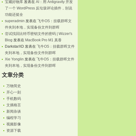
宝藏好物库
发表在
AI：用 Antigravity 开发
了一个 WordPress 反垃圾评论插件，别说
功能还挺全
superadmin
发表在
飞牛OS：挂载群晖文
件夹到本地，实现备份文件到群晖
尝试找回比特币密钥文件的密码 | Wizzer's
Blog
发表在
MacBook Pro M1 真香
DarkstarXD
发表在
飞牛OS：挂载群晖文件
夹到本地，实现备份文件到群晖
Xie Yonglin
发表在
飞牛OS：挂载群晖文件
夹到本地，实现备份文件到群晖
文章分类
万物简史
开心一刻
手机数码
文摘格言
新闻杂谈
eSize, String sort)

编程学习
视频影像
资源下载