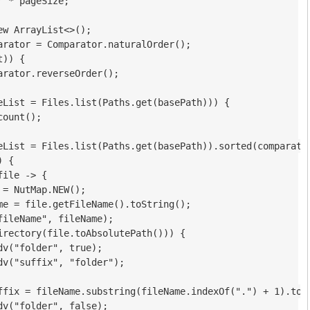
 * pageSize;

w ArrayList<>();

arator = Comparator.naturalOrder();

)) {

rator.reverseOrder();

eList = Files.list(Paths.get(basePath))) {

ount();

eList = Files.list(Paths.get(basePath)).sorted(comparator
 {

ile -> {

= NutMap.NEW();

me = file.getFileName().toString();

ileName", fileName);

irectory(file.toAbsolutePath())) {

v("folder", true);

v("suffix", "folder");

ffix = fileName.substring(fileName.indexOf(".") + 1).toLo
v("folder", false);
