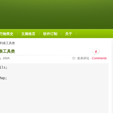
万物简史
文摘格言
软件订制
关于
录列表工具类
列表工具类
0
JAVA
发表评论
Comments
ls;

ap;
