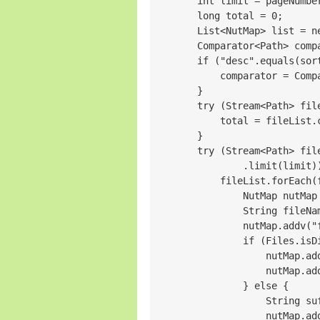
        int limit = pageNumber
        long total = 0;

        List<NutMap> list = ne
        Comparator<Path> comp
        if ("desc".equals(sort
            comparator = Compa
        }

        try (Stream<Path> fil
            total = fileList.c
        }

        try (Stream<Path> fil
                .limit(limit))
            fileList.forEach(f
                NutMap nutMap 
                String fileNa
                nutMap.addv("f
                if (Files.isD
                    nutMap.add
                    nutMap.add
                } else {

                    String su
                    nutMap.add