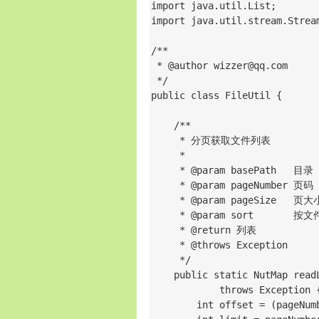
import java.util.List;

import java.util.stream.Stream
/**

 * @author wizzer@qq.com

 */

public class FileUtil {

    /**

     * 分页获取文件列表

     *

     * @param basePath   目录

     * @param pageNumber 页码

     * @param pageSize   页大小
     * @param sort       按
     * @return 列表

     * @throws Exception

     */

    public static NutMap read
            throws Exception {
        int offset = (pageNumb