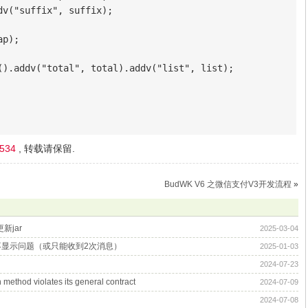
v("suffix", suffix);

p);

().addv("total", total).addv("list", list);

3534
, 转载请保留.
BudWK V6 之微信支付V3开发流程
»
新jar
2025-03-04
显示问题（或只能收到2次消息）
2025-01-03
2024-07-23
 violates its general contract
2024-07-09
2024-07-08