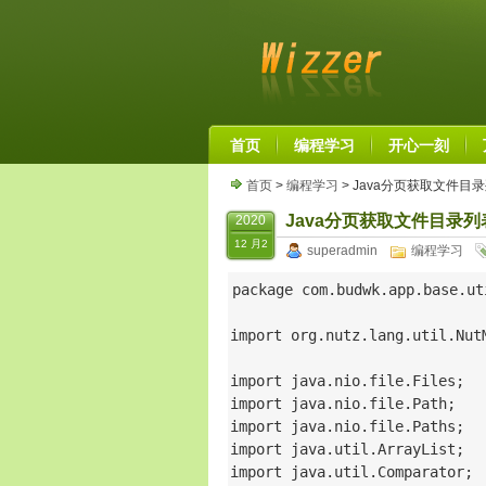
首页
编程学习
开心一刻
首页
>
编程学习
> Java分页获取文件目
Java分页获取文件目录
2020
12 月2
superadmin
编程学习
package com.budwk.app.base.uti
import org.nutz.lang.util.NutM
import java.nio.file.Files;

import java.nio.file.Path;

import java.nio.file.Paths;

import java.util.ArrayList;

import java.util.Comparator;
