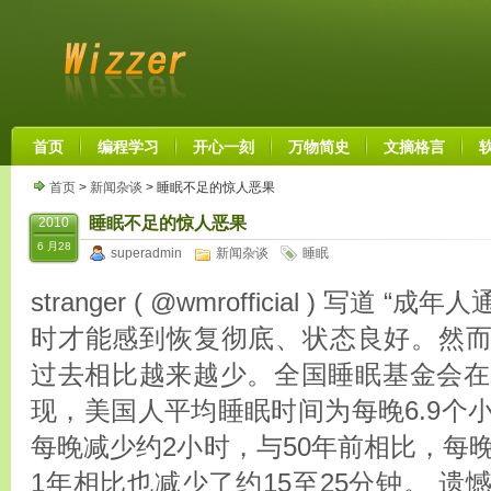
首页
编程学习
开心一刻
万物简史
文摘格言
首页
>
新闻杂谈
> 睡眠不足的惊人恶果
睡眠不足的惊人恶果
2010
6 月28
superadmin
新闻杂谈
睡眠
stranger ( @wmrofficial ) 写道
时才能感到恢复彻底、状态良好。然
过去相比越来越少。全国睡眠基金会在2
现，美国人平均睡眠时间为每晚6.9个
每晚减少约2小时，与50年前相比，每晚
1年相比也减少了约15至25分钟。 