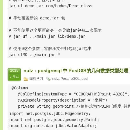
jar uf demo.jar com/budwk/Demo.class

# 手动覆盖新的 demo.jar 包

# 不能使用这个更新命令，会导致jar包被二次压缩

# jar uf ../main.jar lib/demo.jar

# 使用0这个参数，将解压文件打包到jar包中

jar cfM0 ../main.jar *
nutz：postgresql 中 PostGIS的几何数据类型处理
2025
2 月11
编程学习
nutz
,
PostgreSQL
,
psql
 @Column

    @ColDefine(customType = "GEOGRAPHY(Point,4326)",
    @ApiModelProperty(description = "坐标")

    private String geomPoint;//值格式为"POINT(经度 纬
import net.postgis.jdbc.PGgeometry;

import net.postgis.jdbc.geometry.Point;

import org.nutz.dao.jdbc.ValueAdaptor;
