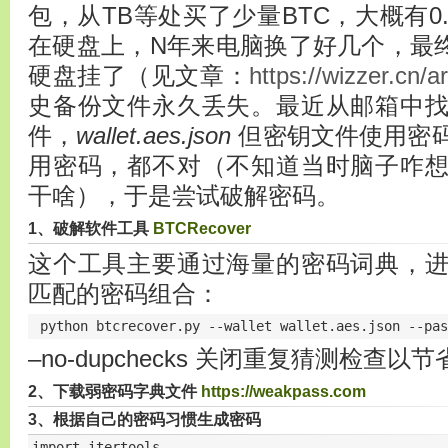
包，从TB等处买了少量BTC，大概有0
在硬盘上，N年来电脑换了好几个，最终由于T
硬盘挂了（见文章：
https://wizzer.cn/
史备份文件永久丢失。最近从邮箱中
件，
wallet.aes.json
但密钥文件使用密
用密码，都不对（不知道当时脑子咋
干啥），于是尝试破解密码。
1、破解软件工具
BTCRecover
这个工具主要通过海量的密码词典，
匹配的密码组合：
 python btcrecover.py --wallet wallet.aes.json --pas
–no-dupchecks 关闭重复猜测检查以
2、下载弱密码字典文件
https://weakpass.com
3、根据自己的密码习惯生成密码
import itertools
