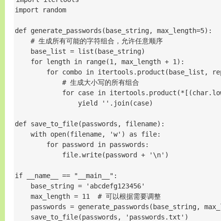
import random

def generate_passwords(base_string, max_length=5):

    # 生成所有可能的字符组合，允许任意顺序

    base_list = list(base_string)

    for length in range(1, max_length + 1):

        for combo in itertools.product(base_list, rep
            # 生成大小写的所有组合

            for case in itertools.product(*[(char.lo
                yield ''.join(case)

def save_to_file(passwords, filename):

    with open(filename, 'w') as file:

        for password in passwords:

            file.write(password + '\n')

if __name__ == "__main__":

    base_string = 'abcdefg123456'

    max_length = 11  # 可以根据需要调整

    passwords = generate_passwords(base_string, max_l
    save_to_file(passwords, 'passwords.txt')
