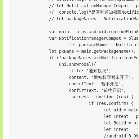
                // let NotificationManagerCompat = p
                //  console.log("是否有通知权限Notificati
                // let packageNames = NotificationMa
                var main = plus.android.runtimeMainAc
                var NotificationManagerCompat = plus
                        let packageNames = Notificat
                let pkName = main.getPackageName();

                if (!packageNames.areNotificati
                    uni.showModal({

                        title: '通知权限',

                        content: '通知权限暂未开启',

                        cancelText: '暂不开启',

                        confirmText: '前往开启',

                         success: function (res) {

                                if (res.confirm) {

                                      let uid = main
                                      let Intent = p
                                      let Build = pl
                                      let intent = ''
                                      //android 8.0