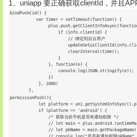
1、uniapp 要正确获取clientId，并
bindPushCid() {       

           var timer = setTimeout(function() {

                plus.push.getClientInfoAsync(function
                    if (info.clientid) {

                        // 绑定到后台用户

                        updateGetuiClientId(info.clie
                        clearInterval(timer);

                    }

                }, function(e) {

                    console.log(JSON.stringify(e));

                })

            }, 1000)

        },
permissionPush(){

            let platform = uni.getSystemInfoSync().pl
            if (platform == 'android') {

                /* 获取当前手机是否有通知权限 */

                // let main = plus.android.runtimeMai
                // let pkName = main.getPackageName()
                // console.log("是否有通知权限pkName",p