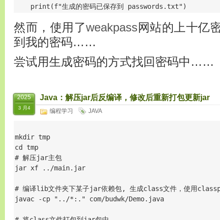
    print(f"生成的密码已保存到 passwords.txt")
然而，使用了
weakpass
网站的上十亿
到我的密码……
尝试用生成密码的方式找回密码中……
Java：解压jar后反编译，修改后重新打包更新jar
2025
3 月4
编程学习
JAVA
mkdir tmp

cd tmp

# 解压jar主包

jar xf ../main.jar

# 编译lib文件夹下某子jar依赖包, 生成class文件，使用classp
javac -cp "../*:." com/budwk/Demo.java

# 将class文件打包到jar包中
