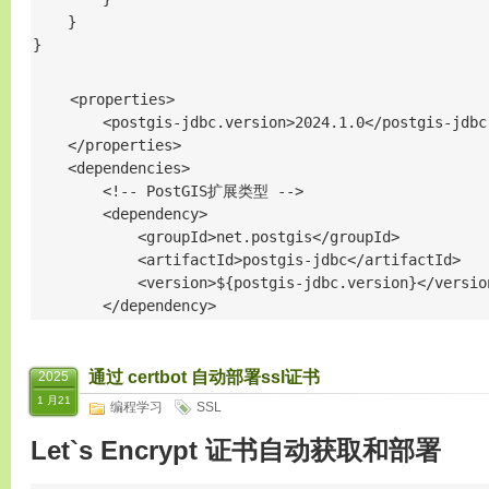
    }

}
    <properties>

        <postgis-jdbc.version>2024.1.0</postgis-jdbc.
    </properties>

    <dependencies>

        <!-- PostGIS扩展类型 -->

        <dependency>

            <groupId>net.postgis</groupId>

            <artifactId>postgis-jdbc</artifactId>

            <version>${postgis-jdbc.version}</version
        </dependency>
通过 certbot 自动部署ssl证书
2025
1 月21
编程学习
SSL
Let`s Encrypt 证书自动获取和部署