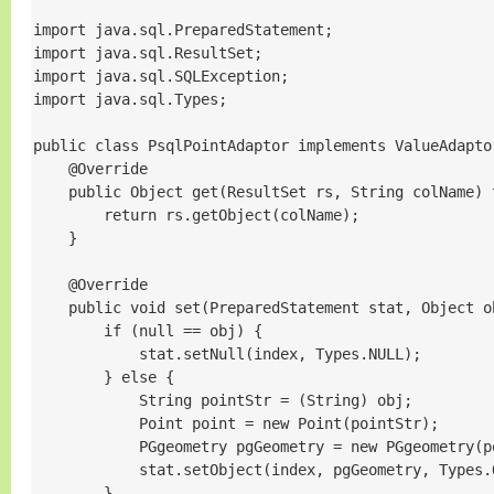
import java.sql.PreparedStatement;

import java.sql.ResultSet;

import java.sql.SQLException;

import java.sql.Types;

public class PsqlPointAdaptor implements ValueAdaptor
    @Override

    public Object get(ResultSet rs, String colName) 
        return rs.getObject(colName);

    }

    @Override

    public void set(PreparedStatement stat, Object o
        if (null == obj) {

            stat.setNull(index, Types.NULL);

        } else {

            String pointStr = (String) obj;

            Point point = new Point(pointStr);

            PGgeometry pgGeometry = new PGgeometry(po
            stat.setObject(index, pgGeometry, Types.O
        }
