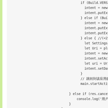
                                      if (Build.VERS
                                        intent = new
                                        intent.putEx
                                      } else if (Bui
                                        intent = new
                                        intent.putEx
                                        intent.putEx
                                      } else {
                                        let Settings
                                        let Uri = pl
                                        intent = new 
                                        intent.setAc
                                        let uri = Ur
                                        intent.setDat
                                      }

                                      // 跳转到
                                      main.startActiv
                                } else if (res.cancel
                                    console.log('
                                }
