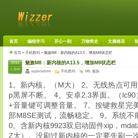
首页
编程学习
开心一刻
万物简史
文摘格言
首页
>
手机数码
> 魅族M8：新内核的A13.5，增加M9状态栏
魅族M8：新内核的A13.5，增加M9状态栏
2011
1 月30
superadmin
手机数码
M8
,
魅族
1。新内核。（M大） 2。无线热点可用。 3
p黑屏不断。 4。安卓2.3界面。（lc90）
+音量键可调整音量。 7。按键救星完
部M8SE测试，流畅稳定。 9。系统不能
0。含新内核9923双启动固件xip，mdat
Z大）。没刷过新内核的一定要先刷一